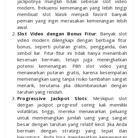
jackpotnya mungkin tidak sebesar slot video
modern, frekuensi kemenangan yang lebih tinggi
membuat slot klasik menjadi favorit banyak
pemain yang ingin merasakan kemenangan lebih
awal.
Slot Video dengan Bonus Fitur
: Banyak slot
video modern dilengkapi dengan berbagai fitur
bonus, seperti putaran gratis, pengganda, dan
simbol liar. Fitur-fitur ini tidak hanya menambah
keseruan bermain, tetapi juga meningkatkan
potensi kemenangan. Pilih slot video yang
menawarkan putaran gratis, karena kesempatan
memenangkan uang tanpa risiko tambahan sangat
menarik, terutama jika dikombinasikan dengan
taruhan yang rendah.
Progressive Jackpot Slots
: Meskipun slot
dengan jackpot progresif sering kali memiliki
volatilitas tinggi, mereka menawarkan peluang
untuk memenangkan jumlah uang yang sangat
besar dengan taruhan yang relatif kecil. Jika Anda
bermain dengan strategi yang tepat dan
beruntung, Anda bisa mendapatkan kemenangan