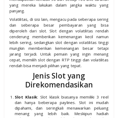
yang mereka lakukan dalam jangka waktu yang
panjang.
Volatilitas, di sisi lain, mengacu pada seberapa sering
dan seberapa besar pembayaran yang bisa
diperoleh dari slot. Slot dengan volatilitas rendah
cenderung memberikan kemenangan kecil namun
lebih sering, sedangkan slot dengan volatilitas tinggi
mungkin memberikan kemenangan besar tetapi
jarang terjadi. Untuk pemain yang ingin menang
cepat, memilih slot dengan RTP tinggi dan volatilitas
rendah bisa menjadi pilihan yang tepat.
Jenis Slot yang
Direkomendasikan
Slot Klasik
: Slot klasik biasanya memiliki 3 reel
dan hanya beberapa paylines. Slot ini mudah
dipahami, dan seringkali menawarkan peluang
menang yang lebih baik. Meskipun hadiah