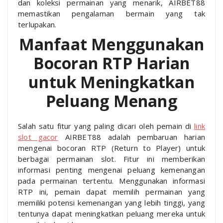
dan koleksi permainan yang menarik, AIRBET88
memastikan pengalaman bermain yang tak
terlupakan.
Manfaat Menggunakan
Bocoran RTP Harian
untuk Meningkatkan
Peluang Menang
Salah satu fitur yang paling dicari oleh pemain di
link
slot gacor
AIRBET88 adalah pembaruan harian
mengenai bocoran RTP (Return to Player) untuk
berbagai permainan slot. Fitur ini memberikan
informasi penting mengenai peluang kemenangan
pada permainan tertentu. Menggunakan informasi
RTP ini, pemain dapat memilih permainan yang
memiliki potensi kemenangan yang lebih tinggi, yang
tentunya dapat meningkatkan peluang mereka untuk