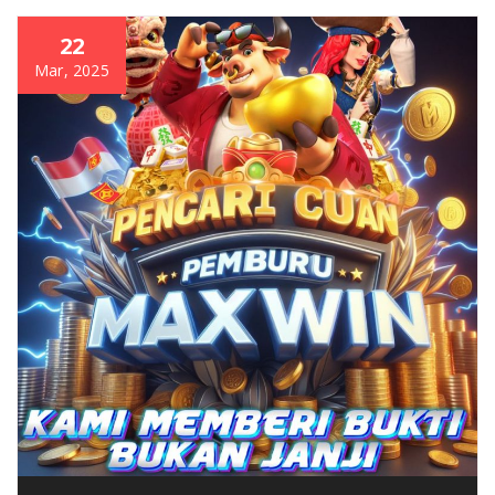
22
Mar, 2025