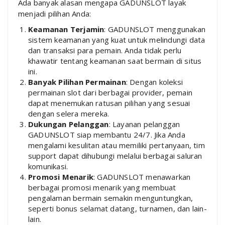
Ada banyak alasan mengapa GADUNSLOT layak
menjadi pilihan Anda:
Keamanan Terjamin
: GADUNSLOT menggunakan
sistem keamanan yang kuat untuk melindungi data
dan transaksi para pemain. Anda tidak perlu
khawatir tentang keamanan saat bermain di situs
ini.
Banyak Pilihan Permainan
: Dengan koleksi
permainan slot dari berbagai provider, pemain
dapat menemukan ratusan pilihan yang sesuai
dengan selera mereka.
Dukungan Pelanggan
: Layanan pelanggan
GADUNSLOT siap membantu 24/7. Jika Anda
mengalami kesulitan atau memiliki pertanyaan, tim
support dapat dihubungi melalui berbagai saluran
komunikasi.
Promosi Menarik
: GADUNSLOT menawarkan
berbagai promosi menarik yang membuat
pengalaman bermain semakin menguntungkan,
seperti bonus selamat datang, turnamen, dan lain-
lain.