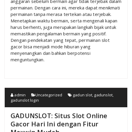
anggaran sebelum bermain agar tidak terjebak dalam
permainan. Dengan cara ini, mereka dapat menikmati
permainan tanpa merasa tertekan atau terjebak.
Menetapkan waktu bermain, serta mengenali kapan
harus berhenti, juga merupakan langkah bijak untuk
memastikan pengalaman bermain yang positif.
Dengan pendekatan yang tepat, permainan slot
gacor bisa menjadi mode hiburan yang
menyenangkan dan bahkan berpotensi
menguntungkan.
admin
Uncategorized
gadun slot
,
gadunslot
,
gadunslot login
GADUNSLOT: Situs Slot Online
Gacor Hari Ini dengan Fitur