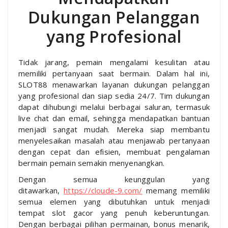
Dukungan Pelanggan
yang Profesional
Tidak jarang, pemain mengalami kesulitan atau
memiliki pertanyaan saat bermain. Dalam hal ini,
SLOT88 menawarkan layanan dukungan pelanggan
yang profesional dan siap sedia 24/7. Tim dukungan
dapat dihubungi melalui berbagai saluran, termasuk
live chat dan email, sehingga mendapatkan bantuan
menjadi sangat mudah. Mereka siap membantu
menyelesaikan masalah atau menjawab pertanyaan
dengan cepat dan efisien, membuat pengalaman
bermain pemain semakin menyenangkan.
Dengan semua keunggulan yang
ditawarkan,
https://cloude-9.com/
memang memiliki
semua elemen yang dibutuhkan untuk menjadi
tempat slot gacor yang penuh keberuntungan.
Dengan berbagai pilihan permainan, bonus menarik,