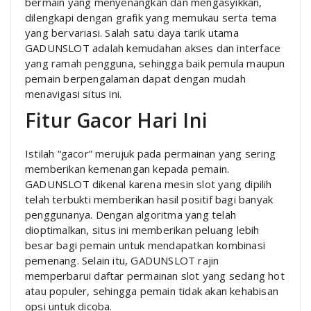
bermain yang menyenangkan dan mengasyikkan,
dilengkapi dengan grafik yang memukau serta tema
yang bervariasi. Salah satu daya tarik utama
GADUNSLOT adalah kemudahan akses dan interface
yang ramah pengguna, sehingga baik pemula maupun
pemain berpengalaman dapat dengan mudah
menavigasi situs ini.
Fitur Gacor Hari Ini
Istilah “gacor” merujuk pada permainan yang sering
memberikan kemenangan kepada pemain.
GADUNSLOT dikenal karena mesin slot yang dipilih
telah terbukti memberikan hasil positif bagi banyak
penggunanya. Dengan algoritma yang telah
dioptimalkan, situs ini memberikan peluang lebih
besar bagi pemain untuk mendapatkan kombinasi
pemenang. Selain itu, GADUNSLOT rajin
memperbarui daftar permainan slot yang sedang hot
atau populer, sehingga pemain tidak akan kehabisan
opsi untuk dicoba.