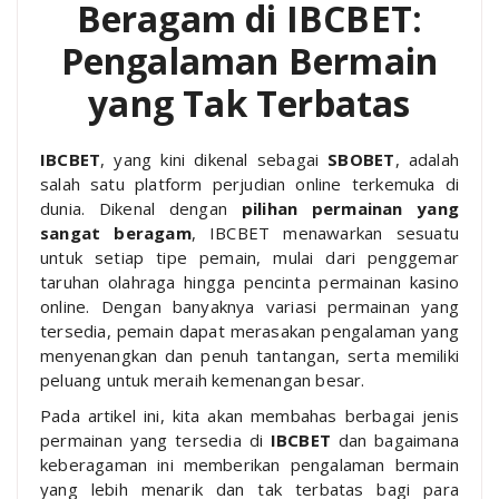
Beragam di IBCBET:
Pengalaman Bermain
yang Tak Terbatas
IBCBET
, yang kini dikenal sebagai
SBOBET
, adalah
salah satu platform perjudian online terkemuka di
dunia. Dikenal dengan
pilihan permainan yang
sangat beragam
, IBCBET menawarkan sesuatu
untuk setiap tipe pemain, mulai dari penggemar
taruhan olahraga hingga pencinta permainan kasino
online. Dengan banyaknya variasi permainan yang
tersedia, pemain dapat merasakan pengalaman yang
menyenangkan dan penuh tantangan, serta memiliki
peluang untuk meraih kemenangan besar.
Pada artikel ini, kita akan membahas berbagai jenis
permainan yang tersedia di
IBCBET
dan bagaimana
keberagaman ini memberikan pengalaman bermain
yang lebih menarik dan tak terbatas bagi para