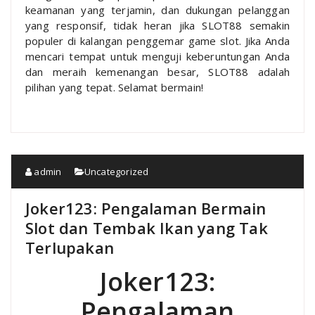
keamanan yang terjamin, dan dukungan pelanggan
yang responsif, tidak heran jika SLOT88 semakin
populer di kalangan penggemar game slot. Jika Anda
mencari tempat untuk menguji keberuntungan Anda
dan meraih kemenangan besar, SLOT88 adalah
pilihan yang tepat. Selamat bermain!
admin
Uncategorized
Joker123: Pengalaman Bermain
Slot dan Tembak Ikan yang Tak
Terlupakan
Joker123:
Pengalaman