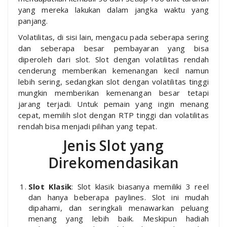
yang mereka lakukan dalam jangka waktu yang
panjang.
Volatilitas, di sisi lain, mengacu pada seberapa sering
dan seberapa besar pembayaran yang bisa
diperoleh dari slot. Slot dengan volatilitas rendah
cenderung memberikan kemenangan kecil namun
lebih sering, sedangkan slot dengan volatilitas tinggi
mungkin memberikan kemenangan besar tetapi
jarang terjadi. Untuk pemain yang ingin menang
cepat, memilih slot dengan RTP tinggi dan volatilitas
rendah bisa menjadi pilihan yang tepat.
Jenis Slot yang
Direkomendasikan
Slot Klasik
: Slot klasik biasanya memiliki 3 reel
dan hanya beberapa paylines. Slot ini mudah
dipahami, dan seringkali menawarkan peluang
menang yang lebih baik. Meskipun hadiah