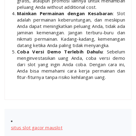
gratis, ataupun promosi lainnya untuk menambah
peluang Anda without additional cost.
Mainkan Permainan dengan Kesabaran
: Slot
adalah permainan keberuntungan, dan meskipun
Anda dapat meningkatkan peluang Anda, tidak ada
jaminan kemenangan. Jangan terburu-buru dan
nikmati permainan. Kadang-kadang, kemenangan
datang ketika Anda paling tidak menyangka.
Coba Versi Demo Terlebih Dahulu
: Sebelum
menginvestasikan uang Anda, coba versi demo
dari slot yang ingin Anda coba. Dengan cara ini,
Anda bisa memahami cara kerja permainan dan
fitur-fiturnya tanpa risiko kehilangan uang.
situs slot gacor mauslot