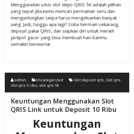
Menggunakan situs slot depo QRIS 5K adalah pilihan
yang tepat jika kamu mencari permainan seru dan
menguntungkan tanpa harus mengeluarkan banyak
uang. Jadi, tunggu apa lagi? Coba bermain sekarang,
deposit pakai QRIS, dan siapkan diri untuk meraih
jackpot gacor yang bisa membuat hari-harimu
semakin berwarna!
admin
Uncategorized
slot deposit qris
,
slot qris
,
slot qris 5 ribu
,
slot qris 5k
Keuntungan Menggunakan Slot
QRIS Link untuk Deposit 10 Ribu
Keuntungan