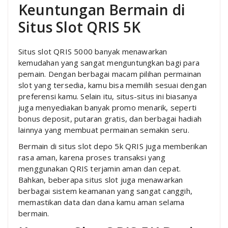
Keuntungan Bermain di
Situs Slot QRIS 5K
Situs slot QRIS 5000 banyak menawarkan
kemudahan yang sangat menguntungkan bagi para
pemain. Dengan berbagai macam pilihan permainan
slot yang tersedia, kamu bisa memilih sesuai dengan
preferensi kamu. Selain itu, situs-situs ini biasanya
juga menyediakan banyak promo menarik, seperti
bonus deposit, putaran gratis, dan berbagai hadiah
lainnya yang membuat permainan semakin seru.
Bermain di situs slot depo 5k QRIS juga memberikan
rasa aman, karena proses transaksi yang
menggunakan QRIS terjamin aman dan cepat.
Bahkan, beberapa situs slot juga menawarkan
berbagai sistem keamanan yang sangat canggih,
memastikan data dan dana kamu aman selama
bermain.