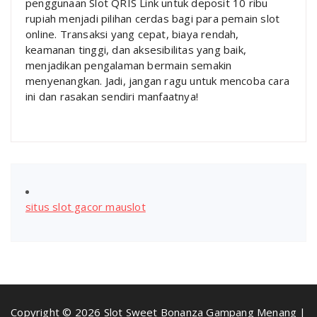
penggunaan Slot QRIS Link untuk deposit 10 ribu
rupiah menjadi pilihan cerdas bagi para pemain slot
online. Transaksi yang cepat, biaya rendah,
keamanan tinggi, dan aksesibilitas yang baik,
menjadikan pengalaman bermain semakin
menyenangkan. Jadi, jangan ragu untuk mencoba cara
ini dan rasakan sendiri manfaatnya!
situs slot gacor mauslot
Copyright © 2026 Slot Sweet Bonanza Gampang Menang |