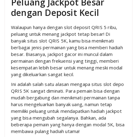
Peluang Jackpot Besar
dengan Deposit Kecil
Walaupun hanya dengan slot deposit QRIS 5 ribu,
peluang untuk menang jackpot tetap besar! Di
banyak situs slot QRIS 5K, kamu bisa menikmati
berbagai jenis permainan yang bisa memberi hadiah
besar. Biasanya, jackpot gacor ini muncul dalam
permainan dengan frekuensi yang tinggi, memberi
kesempatan lebih besar untuk menang meski modal
yang dikeluarkan sangat kecil.
Ini adalah salah satu alasan mengapa situs slot depo
QRIS 5K sangat diminati. Para pemain bisa dengan
mudah bergabung dan menikmati permainan tanpa
harus mengeluarkan banyak uang, namun tetap
memiliki peluang untuk mendapatkan hadiah jackpot
yang bisa mengubah segalanya. Bahkan, ada
beberapa pemain yang hanya dengan modal 5K, bisa
membawa pulang hadiah utama!