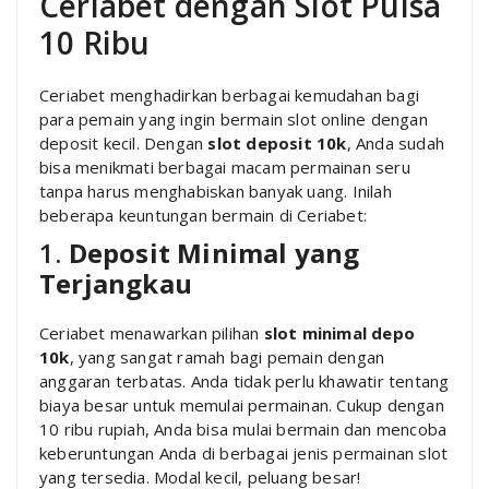
Ceriabet dengan Slot Pulsa
10 Ribu
Ceriabet menghadirkan berbagai kemudahan bagi
para pemain yang ingin bermain slot online dengan
deposit kecil. Dengan
slot deposit 10k
, Anda sudah
bisa menikmati berbagai macam permainan seru
tanpa harus menghabiskan banyak uang. Inilah
beberapa keuntungan bermain di Ceriabet:
1.
Deposit Minimal yang
Terjangkau
Ceriabet menawarkan pilihan
slot minimal depo
10k
, yang sangat ramah bagi pemain dengan
anggaran terbatas. Anda tidak perlu khawatir tentang
biaya besar untuk memulai permainan. Cukup dengan
10 ribu rupiah, Anda bisa mulai bermain dan mencoba
keberuntungan Anda di berbagai jenis permainan slot
yang tersedia. Modal kecil, peluang besar!