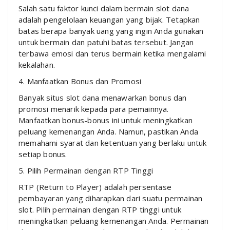
Salah satu faktor kunci dalam bermain slot dana
adalah pengelolaan keuangan yang bijak. Tetapkan
batas berapa banyak uang yang ingin Anda gunakan
untuk bermain dan patuhi batas tersebut. Jangan
terbawa emosi dan terus bermain ketika mengalami
kekalahan.
4. Manfaatkan Bonus dan Promosi
Banyak situs slot dana menawarkan bonus dan
promosi menarik kepada para pemainnya.
Manfaatkan bonus-bonus ini untuk meningkatkan
peluang kemenangan Anda. Namun, pastikan Anda
memahami syarat dan ketentuan yang berlaku untuk
setiap bonus.
5. Pilih Permainan dengan RTP Tinggi
RTP (Return to Player) adalah persentase
pembayaran yang diharapkan dari suatu permainan
slot. Pilih permainan dengan RTP tinggi untuk
meningkatkan peluang kemenangan Anda. Permainan