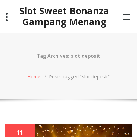
Skip
Slot Sweet Bonanza
to
content
Gampang Menang
Tag Archives: slot deposit
Home
/
Posts tagged "slot deposit"
11