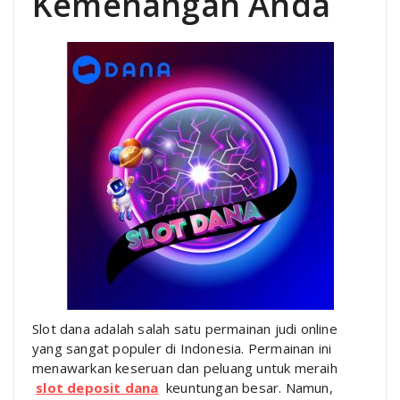
Kemenangan Anda
Slot dana adalah salah satu permainan judi online
yang sangat populer di Indonesia. Permainan ini
menawarkan keseruan dan peluang untuk meraih
slot deposit dana
keuntungan besar. Namun,