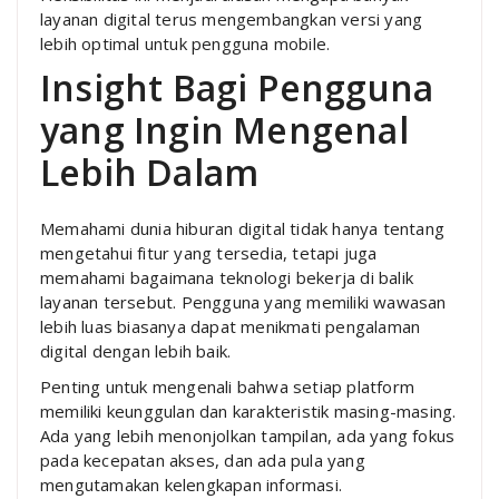
layanan digital terus mengembangkan versi yang
lebih optimal untuk pengguna mobile.
Insight Bagi Pengguna
yang Ingin Mengenal
Lebih Dalam
Memahami dunia hiburan digital tidak hanya tentang
mengetahui fitur yang tersedia, tetapi juga
memahami bagaimana teknologi bekerja di balik
layanan tersebut. Pengguna yang memiliki wawasan
lebih luas biasanya dapat menikmati pengalaman
digital dengan lebih baik.
Penting untuk mengenali bahwa setiap platform
memiliki keunggulan dan karakteristik masing-masing.
Ada yang lebih menonjolkan tampilan, ada yang fokus
pada kecepatan akses, dan ada pula yang
mengutamakan kelengkapan informasi.