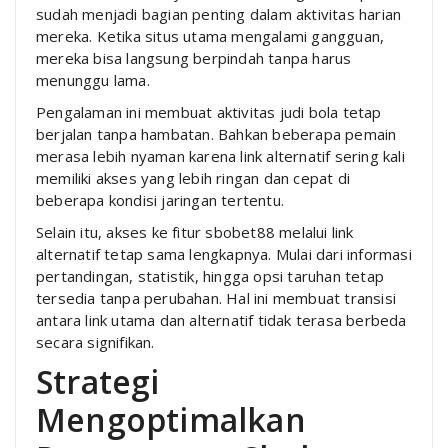
sudah menjadi bagian penting dalam aktivitas harian
mereka. Ketika situs utama mengalami gangguan,
mereka bisa langsung berpindah tanpa harus
menunggu lama.
Pengalaman ini membuat aktivitas judi bola tetap
berjalan tanpa hambatan. Bahkan beberapa pemain
merasa lebih nyaman karena link alternatif sering kali
memiliki akses yang lebih ringan dan cepat di
beberapa kondisi jaringan tertentu.
Selain itu, akses ke fitur sbobet88 melalui link
alternatif tetap sama lengkapnya. Mulai dari informasi
pertandingan, statistik, hingga opsi taruhan tetap
tersedia tanpa perubahan. Hal ini membuat transisi
antara link utama dan alternatif tidak terasa berbeda
secara signifikan.
Strategi
Mengoptimalkan