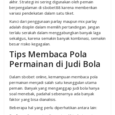
akhir. Strategi ini sering digunakan oleh pemain
berpengalaman di sbobet88 karena memberikan
variasi pendekatan dalam satu tiket.
Kunci dari penggunaan parlay maupun mix parlay
adalah disiplin dalam memilih pertandingan. Jangan
terlalu serakah dalam menggabungkan banyak laga
sekaligus, karena semakin banyak kombinasi, semakin
besar risiko kegagalan.
Tips Membaca Pola
Permainan di Judi Bola
Dalam sbobet online, kemampuan membaca pola
permainan menjadi salah satu keunggulan utama
pemain. Banyak yang menganggap judi bola hanya
soal menebak, padahal sebenarnya ada banyak
faktor yang bisa dianalisis.
Beberapa hal yang perlu diperhatikan antara lain: