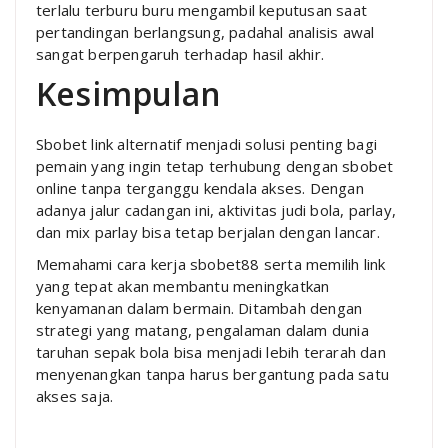
terlalu terburu buru mengambil keputusan saat
pertandingan berlangsung, padahal analisis awal
sangat berpengaruh terhadap hasil akhir.
Kesimpulan
Sbobet link alternatif menjadi solusi penting bagi
pemain yang ingin tetap terhubung dengan sbobet
online tanpa terganggu kendala akses. Dengan
adanya jalur cadangan ini, aktivitas judi bola, parlay,
dan mix parlay bisa tetap berjalan dengan lancar.
Memahami cara kerja sbobet88 serta memilih link
yang tepat akan membantu meningkatkan
kenyamanan dalam bermain. Ditambah dengan
strategi yang matang, pengalaman dalam dunia
taruhan sepak bola bisa menjadi lebih terarah dan
menyenangkan tanpa harus bergantung pada satu
akses saja.