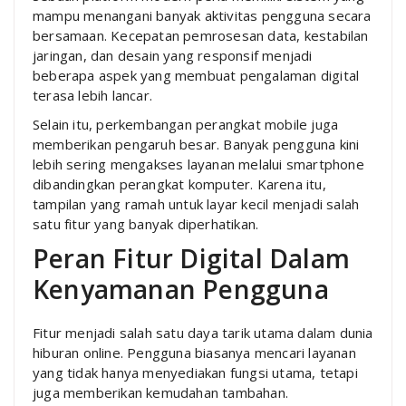
mampu menangani banyak aktivitas pengguna secara
bersamaan. Kecepatan pemrosesan data, kestabilan
jaringan, dan desain yang responsif menjadi
beberapa aspek yang membuat pengalaman digital
terasa lebih lancar.
Selain itu, perkembangan perangkat mobile juga
memberikan pengaruh besar. Banyak pengguna kini
lebih sering mengakses layanan melalui smartphone
dibandingkan perangkat komputer. Karena itu,
tampilan yang ramah untuk layar kecil menjadi salah
satu fitur yang banyak diperhatikan.
Peran Fitur Digital Dalam
Kenyamanan Pengguna
Fitur menjadi salah satu daya tarik utama dalam dunia
hiburan online. Pengguna biasanya mencari layanan
yang tidak hanya menyediakan fungsi utama, tetapi
juga memberikan kemudahan tambahan.