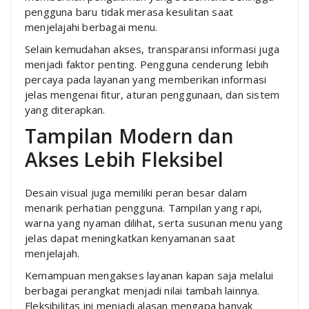
pengguna baru tidak merasa kesulitan saat
menjelajahi berbagai menu.
Selain kemudahan akses, transparansi informasi juga
menjadi faktor penting. Pengguna cenderung lebih
percaya pada layanan yang memberikan informasi
jelas mengenai fitur, aturan penggunaan, dan sistem
yang diterapkan.
Tampilan Modern dan
Akses Lebih Fleksibel
Desain visual juga memiliki peran besar dalam
menarik perhatian pengguna. Tampilan yang rapi,
warna yang nyaman dilihat, serta susunan menu yang
jelas dapat meningkatkan kenyamanan saat
menjelajah.
Kemampuan mengakses layanan kapan saja melalui
berbagai perangkat menjadi nilai tambah lainnya.
Fleksibilitas ini menjadi alasan mengapa banyak