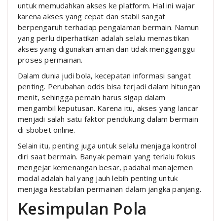
untuk memudahkan akses ke platform. Hal ini wajar
karena akses yang cepat dan stabil sangat
berpengaruh terhadap pengalaman bermain. Namun
yang perlu diperhatikan adalah selalu memastikan
akses yang digunakan aman dan tidak mengganggu
proses permainan.
Dalam dunia judi bola, kecepatan informasi sangat
penting. Perubahan odds bisa terjadi dalam hitungan
menit, sehingga pemain harus sigap dalam
mengambil keputusan. Karena itu, akses yang lancar
menjadi salah satu faktor pendukung dalam bermain
di sbobet online.
Selain itu, penting juga untuk selalu menjaga kontrol
diri saat bermain. Banyak pemain yang terlalu fokus
mengejar kemenangan besar, padahal manajemen
modal adalah hal yang jauh lebih penting untuk
menjaga kestabilan permainan dalam jangka panjang.
Kesimpulan Pola