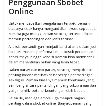
Penggunaan Sbobet
Online
Untuk mendapatkan pengalaman terbaik, pemain
biasanya tidak hanya mengandalkan akses cepat saja.
Mereka juga menggunakan strategi tertentu dalam
memilih pertandingan dan jenis taruhan.
Analisis pertandingan menjadi kunci utama dalam judi
bola. Memahami performa tim, statistik pertemuan
sebelumnya, hingga kondisi pemain bisa membantu
dalam menentukan pilihan yang lebih tepat.
Dalam parlay dan mix parlay, strategi menjadi lebih
penting karena melibatkan beberapa pertandingan
sekaligus. Pemain biasanya memilih kombinasi yang
seimbang antara pertandingan yang cukup aman dan
yang memiliki potensi keuntungan lebih besar.
Selain itu, menjaga emosi juga menjadi bagian
penting dalam sbobet online. Banyak pemain yang