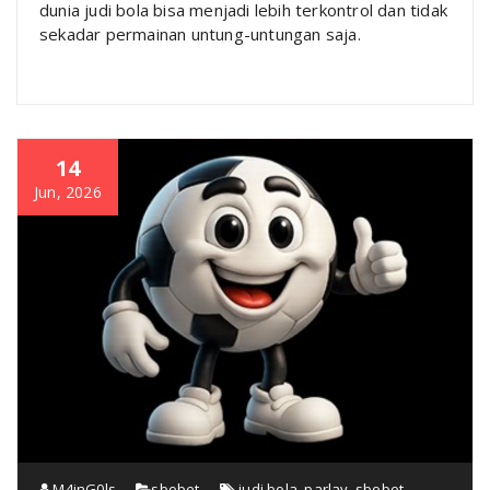
dunia judi bola bisa menjadi lebih terkontrol dan tidak
sekadar permainan untung-untungan saja.
14
Jun, 2026
M4inG0ls
sbobet
judi bola
,
parlay
,
sbobet
,