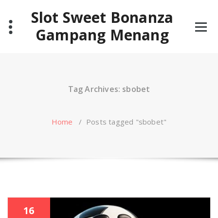
Skip
Slot Sweet Bonanza
to
content
Gampang Menang
Tag Archives: sbobet
Home
/
Posts tagged "sbobet"
16