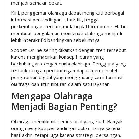
menjadi semakin dekat.
Kini, penggemar olahraga dapat mengikuti berbagai
informasi pertandingan, statistik, hingga
perkembangan terbaru melalui platform online. Hal ini
membuat pengalaman menikmati olahraga menjadi
lebih interaktif dibandingkan sebelumnya.
Sbobet Online sering dikaitkan dengan tren tersebut
karena menghadirkan konsep hiburan yang
berhubungan dengan dunia olahraga. Pengguna yang
tertarik dengan pertandingan dapat memperoleh
pengalaman digital yang menggabungkan informasi
olahraga dan fitur hiburan dalam satu layanan.
Mengapa Olahraga
Menjadi Bagian Penting?
Olahraga memiliki nilai emosional yang kuat. Banyak
orang mengikuti pertandingan bukan hanya karena
hasil akhir, tetapi juga karena strategi, persaingan,