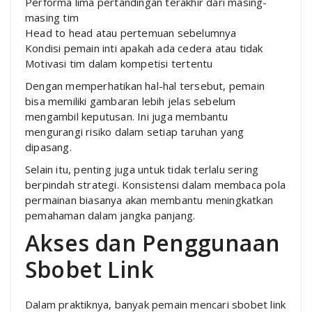
Performa lima pertandingan terakhir dari masing-
masing tim
Head to head atau pertemuan sebelumnya
Kondisi pemain inti apakah ada cedera atau tidak
Motivasi tim dalam kompetisi tertentu
Dengan memperhatikan hal-hal tersebut, pemain
bisa memiliki gambaran lebih jelas sebelum
mengambil keputusan. Ini juga membantu
mengurangi risiko dalam setiap taruhan yang
dipasang.
Selain itu, penting juga untuk tidak terlalu sering
berpindah strategi. Konsistensi dalam membaca pola
permainan biasanya akan membantu meningkatkan
pemahaman dalam jangka panjang.
Akses dan Penggunaan
Sbobet Link
Dalam praktiknya, banyak pemain mencari sbobet link