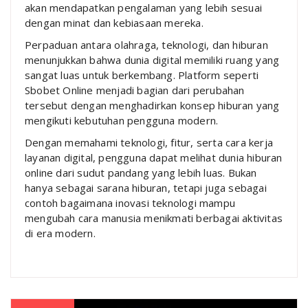
akan mendapatkan pengalaman yang lebih sesuai
dengan minat dan kebiasaan mereka.
Perpaduan antara olahraga, teknologi, dan hiburan
menunjukkan bahwa dunia digital memiliki ruang yang
sangat luas untuk berkembang. Platform seperti
Sbobet Online menjadi bagian dari perubahan
tersebut dengan menghadirkan konsep hiburan yang
mengikuti kebutuhan pengguna modern.
Dengan memahami teknologi, fitur, serta cara kerja
layanan digital, pengguna dapat melihat dunia hiburan
online dari sudut pandang yang lebih luas. Bukan
hanya sebagai sarana hiburan, tetapi juga sebagai
contoh bagaimana inovasi teknologi mampu
mengubah cara manusia menikmati berbagai aktivitas
di era modern.