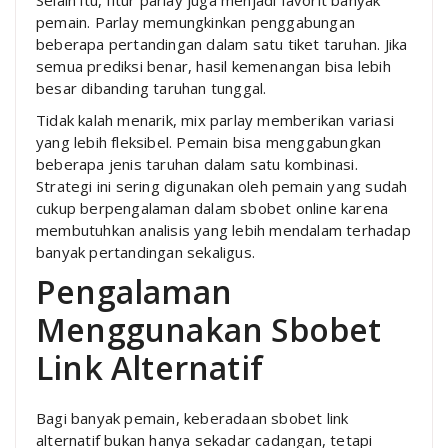
Selain itu, fitur parlay juga menjadi favorit banyak
pemain. Parlay memungkinkan penggabungan
beberapa pertandingan dalam satu tiket taruhan. Jika
semua prediksi benar, hasil kemenangan bisa lebih
besar dibanding taruhan tunggal.
Tidak kalah menarik, mix parlay memberikan variasi
yang lebih fleksibel. Pemain bisa menggabungkan
beberapa jenis taruhan dalam satu kombinasi.
Strategi ini sering digunakan oleh pemain yang sudah
cukup berpengalaman dalam sbobet online karena
membutuhkan analisis yang lebih mendalam terhadap
banyak pertandingan sekaligus.
Pengalaman
Menggunakan Sbobet
Link Alternatif
Bagi banyak pemain, keberadaan sbobet link
alternatif bukan hanya sekadar cadangan, tetapi