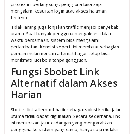
proses ini berlangsung, pengguna bisa saja
mengalami kesulitan login atau akses halaman
tertentu.
Tidak jarang juga lonjakan traffic menjadi penyebab
utama. Saat banyak pengguna mengakses dalam
waktu bersamaan, sistem bisa mengalami
perlambatan. Kondisi seperti ini membuat sebagian
pemain mulai mencari alternatif agar tetap bisa
menikmati judi bola tanpa gangguan.
Fungsi Sbobet Link
Alternatif dalam Akses
Harian
Sbobet link alternatif hadir sebagai solusi ketika jalur
utama tidak dapat digunakan. Secara sederhana, link
ini merupakan jalur cadangan yang mengarahkan
pengguna ke sistem yang sama, hanya saja melalui