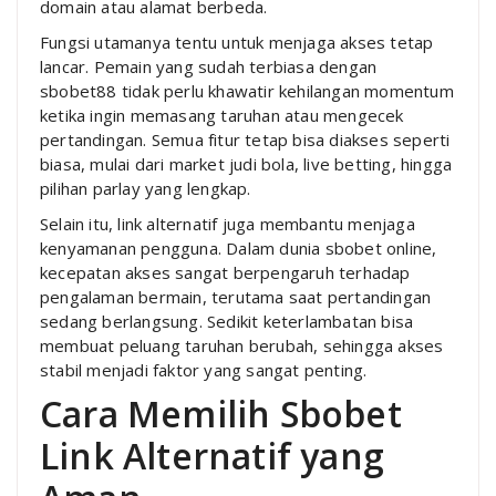
domain atau alamat berbeda.
Fungsi utamanya tentu untuk menjaga akses tetap
lancar. Pemain yang sudah terbiasa dengan
sbobet88 tidak perlu khawatir kehilangan momentum
ketika ingin memasang taruhan atau mengecek
pertandingan. Semua fitur tetap bisa diakses seperti
biasa, mulai dari market judi bola, live betting, hingga
pilihan parlay yang lengkap.
Selain itu, link alternatif juga membantu menjaga
kenyamanan pengguna. Dalam dunia sbobet online,
kecepatan akses sangat berpengaruh terhadap
pengalaman bermain, terutama saat pertandingan
sedang berlangsung. Sedikit keterlambatan bisa
membuat peluang taruhan berubah, sehingga akses
stabil menjadi faktor yang sangat penting.
Cara Memilih Sbobet
Link Alternatif yang