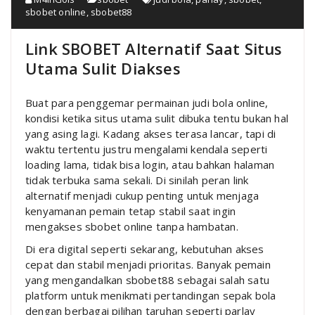
sbobet online
,
sbobet88
Link SBOBET Alternatif Saat Situs
Utama Sulit Diakses
Buat para penggemar permainan judi bola online,
kondisi ketika situs utama sulit dibuka tentu bukan hal
yang asing lagi. Kadang akses terasa lancar, tapi di
waktu tertentu justru mengalami kendala seperti
loading lama, tidak bisa login, atau bahkan halaman
tidak terbuka sama sekali. Di sinilah peran link
alternatif menjadi cukup penting untuk menjaga
kenyamanan pemain tetap stabil saat ingin
mengakses sbobet online tanpa hambatan.
Di era digital seperti sekarang, kebutuhan akses
cepat dan stabil menjadi prioritas. Banyak pemain
yang mengandalkan sbobet88 sebagai salah satu
platform untuk menikmati pertandingan sepak bola
dengan berbagai pilihan taruhan seperti parlay