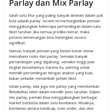
Parlay dan Mix Parlay
Salah satu fitur yang paling banyak diminati dalam judi
bola adalah parlay. Sistem ini memungkinkan pemain
menggabungkan beberapa pertandingan dalam satu
tiket taruhan. Jika semua prediksi benar, maka
potensi kemenangan bisa meningkat secara
signifikan.
Namun, banyak pemain yang belum benar-benar
memahami risiko dari parlay. Semakin banyak
pertandingan yang digabung, semakin tinggi pula
tingkat kesulitannya. Karena itu, penting untuk
memilih pertandingan dengan analisis yang kuat,
bukan sekadar menambah jumlah tiket.
Selain parlay, ada juga mix parlay yang memberikan
fleksibilitas lebih dalam memilih jenis taruhan. Dalam
mix parlay, pemain bisa menggabungkan berbagai
market berbeda dalam satu kombinasi. Misalnya,
kombinasi antara handicap, over under, dan skor