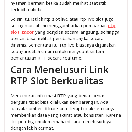
nyaman bermain ketika sudah melihat statistik
terlebih dahulu.
Selain itu, istilah rtp slot live atau rtp live slot juga
sering muncul. Ini menggambarkan pembaruan
rtp
slot gacor
yang berjalan secara langsung, sehingga
pemain bisa melihat perubahan angka secara
dinamis. Sementara itu, rtp live biasanya digunakan
sebagai istilah umum untuk menyebut sistem
pemantauan RTP secara real time.
Cara Menelusuri Link
RTP Slot Berkualitas
Menemukan informasi RTP yang benar-benar
berguna tidak bisa dilakukan sembarangan. Ada
banyak sumber di luar sana, tetapi tidak semuanya
memberikan data yang akurat atau konsisten. Karena
itu, penting untuk memahami cara menelusurinya
dengan lebih cermat.