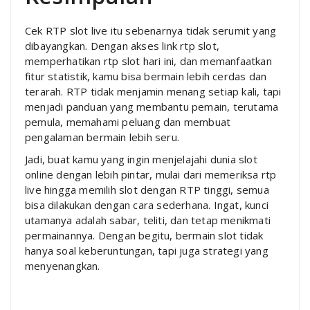
Cek RTP slot live itu sebenarnya tidak serumit yang
dibayangkan. Dengan akses link rtp slot,
memperhatikan rtp slot hari ini, dan memanfaatkan
fitur statistik, kamu bisa bermain lebih cerdas dan
terarah. RTP tidak menjamin menang setiap kali, tapi
menjadi panduan yang membantu pemain, terutama
pemula, memahami peluang dan membuat
pengalaman bermain lebih seru.
Jadi, buat kamu yang ingin menjelajahi dunia slot
online dengan lebih pintar, mulai dari memeriksa rtp
live hingga memilih slot dengan RTP tinggi, semua
bisa dilakukan dengan cara sederhana. Ingat, kunci
utamanya adalah sabar, teliti, dan tetap menikmati
permainannya. Dengan begitu, bermain slot tidak
hanya soal keberuntungan, tapi juga strategi yang
menyenangkan.