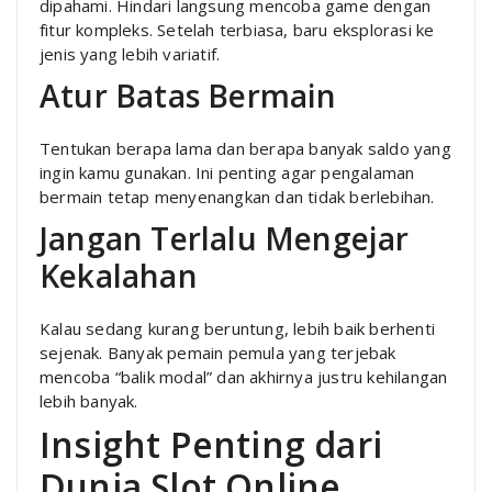
dipahami. Hindari langsung mencoba game dengan
fitur kompleks. Setelah terbiasa, baru eksplorasi ke
jenis yang lebih variatif.
Atur Batas Bermain
Tentukan berapa lama dan berapa banyak saldo yang
ingin kamu gunakan. Ini penting agar pengalaman
bermain tetap menyenangkan dan tidak berlebihan.
Jangan Terlalu Mengejar
Kekalahan
Kalau sedang kurang beruntung, lebih baik berhenti
sejenak. Banyak pemain pemula yang terjebak
mencoba “balik modal” dan akhirnya justru kehilangan
lebih banyak.
Insight Penting dari
Dunia Slot Online