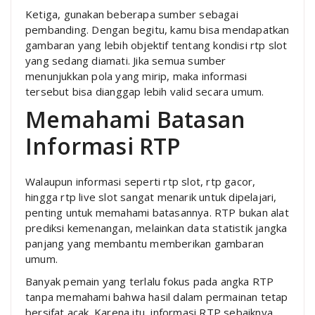
Ketiga, gunakan beberapa sumber sebagai
pembanding. Dengan begitu, kamu bisa mendapatkan
gambaran yang lebih objektif tentang kondisi rtp slot
yang sedang diamati. Jika semua sumber
menunjukkan pola yang mirip, maka informasi
tersebut bisa dianggap lebih valid secara umum.
Memahami Batasan
Informasi RTP
Walaupun informasi seperti rtp slot, rtp gacor,
hingga rtp live slot sangat menarik untuk dipelajari,
penting untuk memahami batasannya. RTP bukan alat
prediksi kemenangan, melainkan data statistik jangka
panjang yang membantu memberikan gambaran
umum.
Banyak pemain yang terlalu fokus pada angka RTP
tanpa memahami bahwa hasil dalam permainan tetap
bersifat acak. Karena itu, informasi RTP sebaiknya