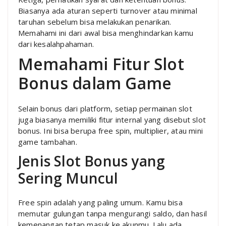
Biasanya ada aturan seperti turnover atau minimal
taruhan sebelum bisa melakukan penarikan.
Memahami ini dari awal bisa menghindarkan kamu
dari kesalahpahaman.
Memahami Fitur Slot
Bonus dalam Game
Selain bonus dari platform, setiap permainan slot
juga biasanya memiliki fitur internal yang disebut slot
bonus. Ini bisa berupa free spin, multiplier, atau mini
game tambahan.
Jenis Slot Bonus yang
Sering Muncul
Free spin adalah yang paling umum. Kamu bisa
memutar gulungan tanpa mengurangi saldo, dan hasil
kemenangan tetap masuk ke akunmu. Lalu ada