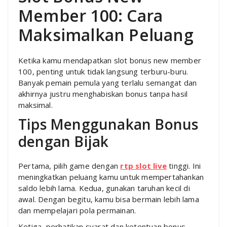
Member 100: Cara
Maksimalkan Peluang
Ketika kamu mendapatkan slot bonus new member
100, penting untuk tidak langsung terburu-buru.
Banyak pemain pemula yang terlalu semangat dan
akhirnya justru menghabiskan bonus tanpa hasil
maksimal.
Tips Menggunakan Bonus
dengan Bijak
Pertama, pilih game dengan
rtp slot live
tinggi. Ini
meningkatkan peluang kamu untuk mempertahankan
saldo lebih lama. Kedua, gunakan taruhan kecil di
awal. Dengan begitu, kamu bisa bermain lebih lama
dan mempelajari pola permainan.
Ketiga, perhatikan syarat dan ketentuan bonus.