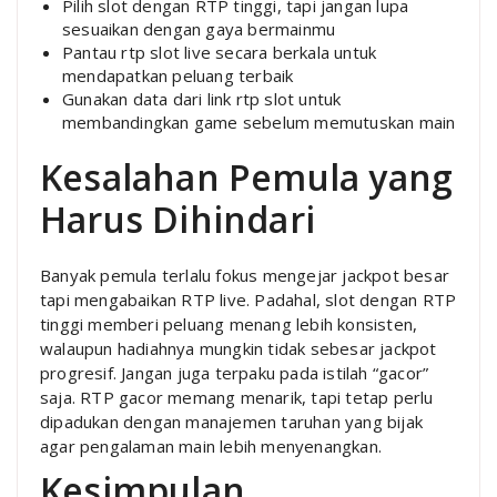
Pilih slot dengan RTP tinggi, tapi jangan lupa
sesuaikan dengan gaya bermainmu
Pantau rtp slot live secara berkala untuk
mendapatkan peluang terbaik
Gunakan data dari link rtp slot untuk
membandingkan game sebelum memutuskan main
Kesalahan Pemula yang
Harus Dihindari
Banyak pemula terlalu fokus mengejar jackpot besar
tapi mengabaikan RTP live. Padahal, slot dengan RTP
tinggi memberi peluang menang lebih konsisten,
walaupun hadiahnya mungkin tidak sebesar jackpot
progresif. Jangan juga terpaku pada istilah “gacor”
saja. RTP gacor memang menarik, tapi tetap perlu
dipadukan dengan manajemen taruhan yang bijak
agar pengalaman main lebih menyenangkan.
Kesimpulan