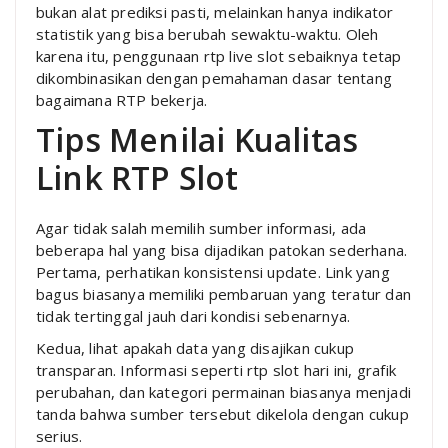
bukan alat prediksi pasti, melainkan hanya indikator
statistik yang bisa berubah sewaktu-waktu. Oleh
karena itu, penggunaan rtp live slot sebaiknya tetap
dikombinasikan dengan pemahaman dasar tentang
bagaimana RTP bekerja.
Tips Menilai Kualitas
Link RTP Slot
Agar tidak salah memilih sumber informasi, ada
beberapa hal yang bisa dijadikan patokan sederhana.
Pertama, perhatikan konsistensi update. Link yang
bagus biasanya memiliki pembaruan yang teratur dan
tidak tertinggal jauh dari kondisi sebenarnya.
Kedua, lihat apakah data yang disajikan cukup
transparan. Informasi seperti rtp slot hari ini, grafik
perubahan, dan kategori permainan biasanya menjadi
tanda bahwa sumber tersebut dikelola dengan cukup
serius.