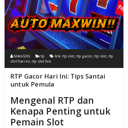
M4inG0ls
rtp
link rtp slot
,
rtp gacor
,
rtp slot
,
rtp
slot hari ini
,
rtp slot live
RTP Gacor Hari Ini: Tips Santai
untuk Pemula
Mengenal RTP dan
Kenapa Penting untuk
Pemain Slot