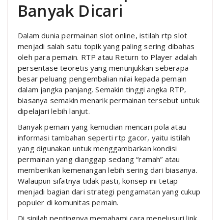
Banyak Dicari
Dalam dunia permainan slot online, istilah rtp slot
menjadi salah satu topik yang paling sering dibahas
oleh para pemain. RTP atau Return to Player adalah
persentase teoretis yang menunjukkan seberapa
besar peluang pengembalian nilai kepada pemain
dalam jangka panjang. Semakin tinggi angka RTP,
biasanya semakin menarik permainan tersebut untuk
dipelajari lebih lanjut.
Banyak pemain yang kemudian mencari pola atau
informasi tambahan seperti rtp gacor, yaitu istilah
yang digunakan untuk menggambarkan kondisi
permainan yang dianggap sedang “ramah” atau
memberikan kemenangan lebih sering dari biasanya.
Walaupun sifatnya tidak pasti, konsep ini tetap
menjadi bagian dari strategi pengamatan yang cukup
populer di komunitas pemain.
Di sinilah pentingnya memahami cara menelusuri link