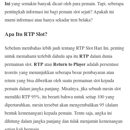
Ini
yang semakin banyak dicari oleh para pemain. Tapi, seberapa
pentingkah informasi ini bagi pemain slot sejati? Apakah ini
murni informasi atau hanya sekadar tren belaka?
Apa Itu RTP Slot?
Sebelum membahas lebih jauh tentang RTP Slot Hari Ini, penting
RTP
untuk memahami terlebih dahulu apa itu
dalam dunia
RTP
Return to Player
permainan slot.
atau
adalah persentase
teoretis yang menunjukkan seberapa besar pembayaran atau
return yang bisa diberikan oleh suatu permainan slot kepada
pemain dalam jangka panjang. Misalnya, jika sebuah mesin slot
memiliki RTP 95%, itu berarti bahwa untuk setiap 100 yang
dipertaruhkan, mesin tersebut akan mengembalikan 95 (dalam
bentuk kemenangan) kepada pemain. Tentu saja, angka ini
dihitung dalam jangka panjang dan tidak menjamin kemenangan
setiap kali bermain.