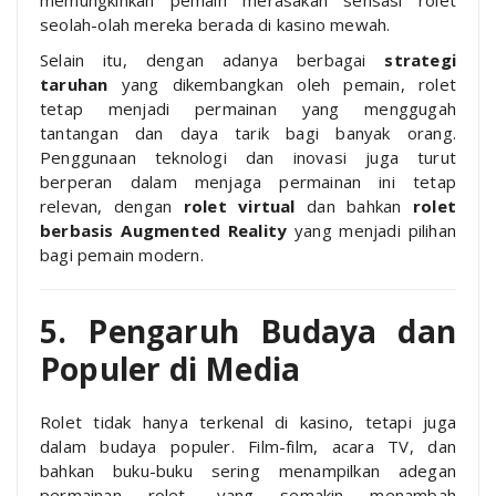
memungkinkan pemain merasakan sensasi rolet
seolah-olah mereka berada di kasino mewah.
Selain itu, dengan adanya berbagai
strategi
taruhan
yang dikembangkan oleh pemain, rolet
tetap menjadi permainan yang menggugah
tantangan dan daya tarik bagi banyak orang.
Penggunaan teknologi dan inovasi juga turut
berperan dalam menjaga permainan ini tetap
relevan, dengan
rolet virtual
dan bahkan
rolet
berbasis Augmented Reality
yang menjadi pilihan
bagi pemain modern.
5. Pengaruh Budaya dan
Populer di Media
Rolet tidak hanya terkenal di kasino, tetapi juga
dalam budaya populer. Film-film, acara TV, dan
bahkan buku-buku sering menampilkan adegan
permainan rolet, yang semakin menambah