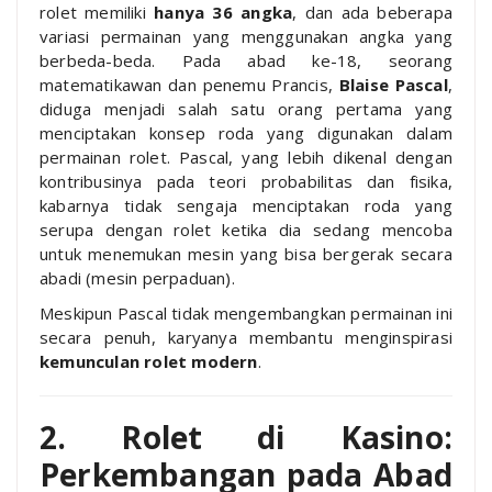
rolet memiliki
hanya 36 angka
, dan ada beberapa
variasi permainan yang menggunakan angka yang
berbeda-beda. Pada abad ke-18, seorang
matematikawan dan penemu Prancis,
Blaise Pascal
,
diduga menjadi salah satu orang pertama yang
menciptakan konsep roda yang digunakan dalam
permainan rolet. Pascal, yang lebih dikenal dengan
kontribusinya pada teori probabilitas dan fisika,
kabarnya tidak sengaja menciptakan roda yang
serupa dengan rolet ketika dia sedang mencoba
untuk menemukan mesin yang bisa bergerak secara
abadi (mesin perpaduan).
Meskipun Pascal tidak mengembangkan permainan ini
secara penuh, karyanya membantu menginspirasi
kemunculan rolet modern
.
2. Rolet di Kasino:
Perkembangan pada Abad