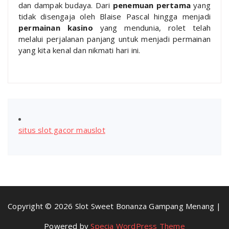
dan dampak budaya. Dari
penemuan pertama
yang
tidak disengaja oleh Blaise Pascal hingga menjadi
permainan kasino
yang mendunia, rolet telah
melalui perjalanan panjang untuk menjadi permainan
yang kita kenal dan nikmati hari ini.
situs slot gacor mauslot
Copyright © 2026 Slot Sweet Bonanza Gampang Menang |
Powered by
Specia WordPress Theme