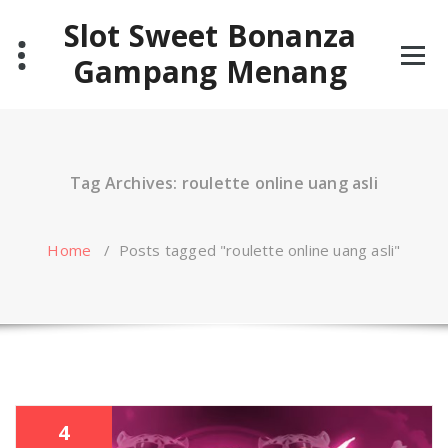
Skip
Slot Sweet Bonanza
to
content
Gampang Menang
Tag Archives: roulette online uang asli
Home
/
Posts tagged "roulette online uang asli"
4