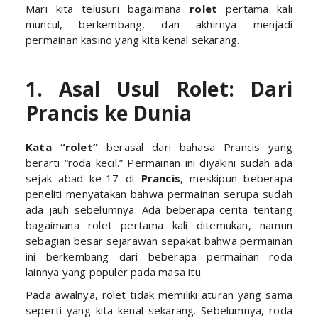
Mari kita telusuri bagaimana
rolet
pertama kali
muncul, berkembang, dan akhirnya menjadi
permainan kasino yang kita kenal sekarang.
1. Asal Usul Rolet: Dari
Prancis ke Dunia
Kata “rolet”
berasal dari bahasa Prancis yang
berarti “roda kecil.” Permainan ini diyakini sudah ada
sejak abad ke-17 di
Prancis
, meskipun beberapa
peneliti menyatakan bahwa permainan serupa sudah
ada jauh sebelumnya. Ada beberapa cerita tentang
bagaimana rolet pertama kali ditemukan, namun
sebagian besar sejarawan sepakat bahwa permainan
ini berkembang dari beberapa permainan roda
lainnya yang populer pada masa itu.
Pada awalnya, rolet tidak memiliki aturan yang sama
seperti yang kita kenal sekarang. Sebelumnya, roda