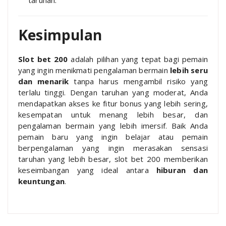
taruhan.
Kesimpulan
Slot bet 200
adalah pilihan yang tepat bagi pemain
yang ingin menikmati pengalaman bermain
lebih seru
dan menarik
tanpa harus mengambil risiko yang
terlalu tinggi. Dengan taruhan yang moderat, Anda
mendapatkan akses ke fitur bonus yang lebih sering,
kesempatan untuk menang lebih besar, dan
pengalaman bermain yang lebih imersif. Baik Anda
pemain baru yang ingin belajar atau pemain
berpengalaman yang ingin merasakan sensasi
taruhan yang lebih besar, slot bet 200 memberikan
keseimbangan yang ideal antara
hiburan dan
keuntungan
.