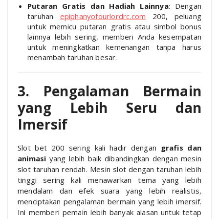
Putaran Gratis dan Hadiah Lainnya
: Dengan
taruhan
epiphanyofourlordrc.com
200, peluang
untuk memicu putaran gratis atau simbol bonus
lainnya lebih sering, memberi Anda kesempatan
untuk meningkatkan kemenangan tanpa harus
menambah taruhan besar.
3. Pengalaman Bermain
yang Lebih Seru dan
Imersif
Slot bet 200 sering kali hadir dengan
grafis dan
animasi
yang lebih baik dibandingkan dengan mesin
slot taruhan rendah. Mesin slot dengan taruhan lebih
tinggi sering kali menawarkan tema yang lebih
mendalam dan efek suara yang lebih realistis,
menciptakan pengalaman bermain yang lebih imersif.
Ini memberi pemain lebih banyak alasan untuk tetap