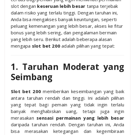
slot dengan
keseruan lebih besar
tanpa terjebak
dalam risiko yang terlalu tinggi. Dengan taruhan ini,
Anda bisa mengakses banyak keuntungan, seperti
peluang kemenangan yang lebih besar, akses ke fitur
bonus yang lebih sering, dan pengalaman bermain
yang lebih seru. Berikut adalah beberapa alasan
mengapa
slot bet 200
adalah pilihan yang tepat:
1. Taruhan Moderat yang
Seimbang
Slot bet 200
memberikan keseimbangan yang baik
antara taruhan rendah dan tinggi. Ini adalah pilihan
yang tepat bagi pemain yang tidak ingin terlalu
banyak menghabiskan uang, tetapi juga ingin
merasakan
sensasi permainan yang lebih besar
daripada taruhan rendah. Dengan taruhan ini, Anda
bisa merasakan ketegangan dan kegembiraan