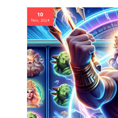
10
Nov, 2024