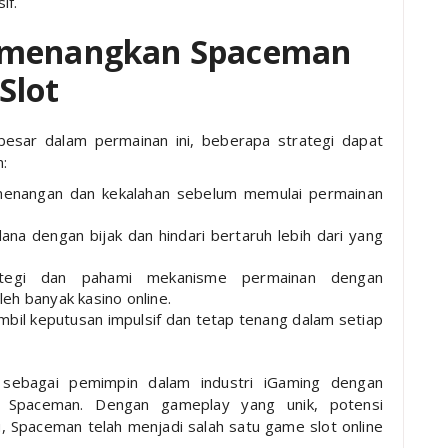
if.
Memenangkan Spaceman
Slot
esar dalam permainan ini, beberapa strategi dapat
:
enangan dan kekalahan sebelum memulai permainan
ana dengan bijak dan hindari bertaruh lebih dari yang
tegi dan pahami mekanisme permainan dengan
eh banyak kasino online.
bil keputusan impulsif dan tetap tenang dalam setiap
a sebagai pemimpin dalam industri iGaming dengan
i Spaceman. Dengan gameplay yang unik, potensi
 Spaceman telah menjadi salah satu game slot online