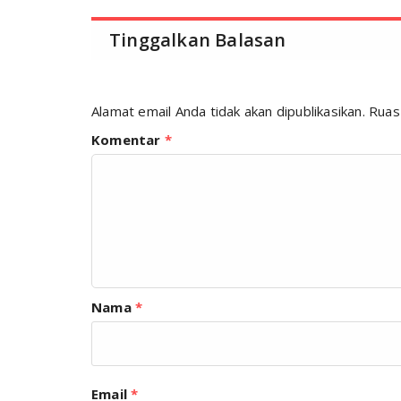
Tinggalkan Balasan
Alamat email Anda tidak akan dipublikasikan.
Ruas
Komentar
*
Nama
*
Email
*