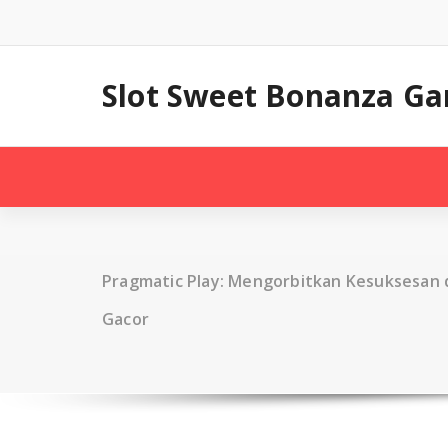
Skip
to
content
Slot Sweet Bonanza 
Pragmatic Play: Mengorbitkan Kesuksesan
Gacor