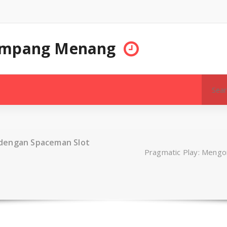
Gampang Menang
Search
for:
 dengan Spaceman Slot
Pragmatic Play: Mengo