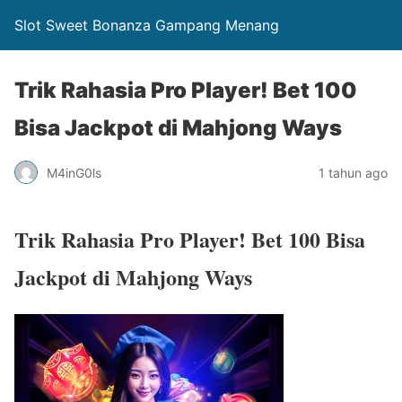
Slot Sweet Bonanza Gampang Menang
Trik Rahasia Pro Player! Bet 100
Bisa Jackpot di Mahjong Ways
M4inG0ls
1 tahun ago
Trik Rahasia Pro Player! Bet 100 Bisa
Jackpot di Mahjong Ways