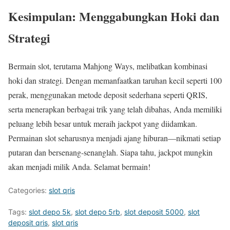
Kesimpulan: Menggabungkan Hoki dan
Strategi
Bermain slot, terutama Mahjong Ways, melibatkan kombinasi
hoki dan strategi. Dengan memanfaatkan taruhan kecil seperti 100
perak, menggunakan metode deposit sederhana seperti QRIS,
serta menerapkan berbagai trik yang telah dibahas, Anda memiliki
peluang lebih besar untuk meraih jackpot yang diidamkan.
Permainan slot seharusnya menjadi ajang hiburan—nikmati setiap
putaran dan bersenang-senanglah. Siapa tahu, jackpot mungkin
akan menjadi milik Anda. Selamat bermain!
Categories:
slot qris
Tags:
slot depo 5k
,
slot depo 5rb
,
slot deposit 5000
,
slot
deposit qris
,
slot qris