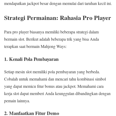
mendapatkan jackpot besar dengan memulai dari taruhan kecil ini.
Strategi Permainan: Rahasia Pro Player
Para pro player biasanya memiliki beberapa strategi dalam
bermain slot. Berikut adalah beberapa trik yang bisa Anda
terapkan saat bermain Mahjong Ways:
1. Kenali Pola Pembayaran
Setiap mesin slot memiliki pola pembayaran yang berbeda.
Cobalah untuk memahami dan mencari tahu kombinasi simbol
yang dapat memicu fitur bonus atau jackpot. Memahami cara
kerja slot dapat memberi Anda keunggulan dibandingkan dengan
pemain lainnya.
2. Manfaatkan Fitur Demo