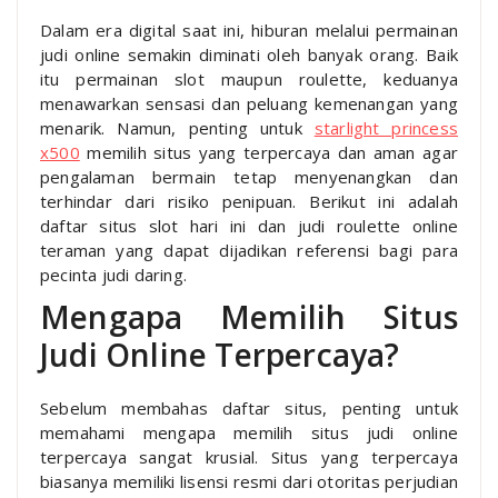
Dalam era digital saat ini, hiburan melalui permainan
judi online semakin diminati oleh banyak orang. Baik
itu permainan slot maupun roulette, keduanya
menawarkan sensasi dan peluang kemenangan yang
menarik. Namun, penting untuk
starlight princess
x500
memilih situs yang terpercaya dan aman agar
pengalaman bermain tetap menyenangkan dan
terhindar dari risiko penipuan. Berikut ini adalah
daftar situs slot hari ini dan judi roulette online
teraman yang dapat dijadikan referensi bagi para
pecinta judi daring.
Mengapa Memilih Situs
Judi Online Terpercaya?
Sebelum membahas daftar situs, penting untuk
memahami mengapa memilih situs judi online
terpercaya sangat krusial. Situs yang terpercaya
biasanya memiliki lisensi resmi dari otoritas perjudian