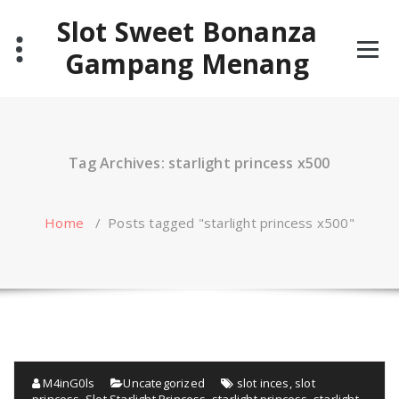
Skip
Slot Sweet Bonanza
to
content
Gampang Menang
Tag Archives: starlight princess x500
Home
/
Posts tagged "starlight princess x500"
M4inG0ls
Uncategorized
slot inces
,
slot
princess
,
Slot Starlight Princess
,
starlight princess
,
starlight