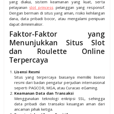
yang diakui, sistem keamanan yang kuat, serta
pelayanan
slot princess
pelanggan yang responsif.
Dengan bermain di situs yang aman, risiko kehilangan
dana, data pribadi bocor, atau mengalami penipuan
dapat diminimalisir.
Faktor-Faktor yang
Menunjukkan Situs Slot
dan Roulette Online
Terpercaya
Lisensi Resmi
Situs yang terpercaya biasanya memiliki lisensi
resmi dari badan pengatur perjudian internasional
seperti PAGCOR, MGA, atau Curacao eGaming.
Keamanan Data dan Transaksi
Menggunakan teknologi enkripsi SSL, sehingga
data pribadi dan transaksi keuangan aman dari
ancaman pihak ketiga.