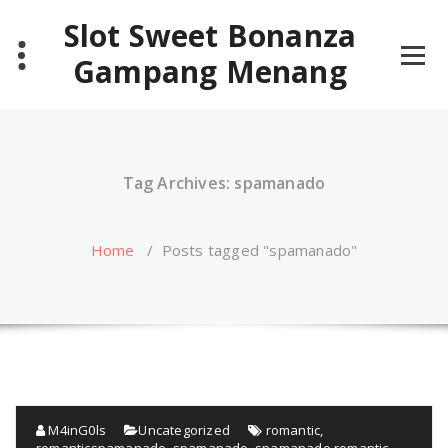
Skip
Slot Sweet Bonanza
to
content
Gampang Menang
Tag Archives: spamanado
Home
/
Posts tagged "spamanado"
M4inG0ls
Uncategorized
romantic
,
romanticspamanado
,
spamanado
,
spamanado romantic