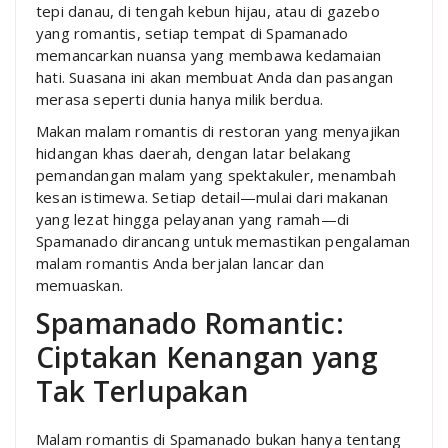
tepi danau, di tengah kebun hijau, atau di gazebo
yang romantis, setiap tempat di Spamanado
memancarkan nuansa yang membawa kedamaian
hati. Suasana ini akan membuat Anda dan pasangan
merasa seperti dunia hanya milik berdua.
Makan malam romantis di restoran yang menyajikan
hidangan khas daerah, dengan latar belakang
pemandangan malam yang spektakuler, menambah
kesan istimewa. Setiap detail—mulai dari makanan
yang lezat hingga pelayanan yang ramah—di
Spamanado dirancang untuk memastikan pengalaman
malam romantis Anda berjalan lancar dan
memuaskan.
Spamanado Romantic:
Ciptakan Kenangan yang
Tak Terlupakan
Malam romantis di Spamanado bukan hanya tentang