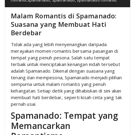
Malam Romantis di Spamanado:
Suasana yang Membuat Hati
Berdebar
Tidak ada yang lebih menyenangkan daripada
merayakan momen romantis bersama pasangan di
tempat yang penuh pesona. Salah satu tempat
terbaik untuk menciptakan kenangan indah tersebut
adalah Spamanado. Dikenal dengan suasana yang
tenang dan mempesona, Spamanado menjadi pilihan
sempurna untuk malam romantis yang penuh
kehangatan. Setiap detik yang dihabiskan di sini akan
membuat hati berdebar, seperti kisah cinta yang tak
pernah usai.
Spamanado: Tempat yang
Memancarkan