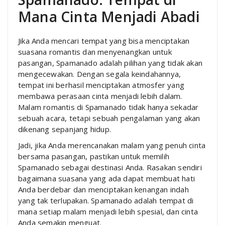
Mana Cinta Menjadi Abadi
Jika Anda mencari tempat yang bisa menciptakan
suasana romantis dan menyenangkan untuk
pasangan, Spamanado adalah pilihan yang tidak akan
mengecewakan. Dengan segala keindahannya,
tempat ini berhasil menciptakan atmosfer yang
membawa perasaan cinta menjadi lebih dalam.
Malam romantis di Spamanado tidak hanya sekadar
sebuah acara, tetapi sebuah pengalaman yang akan
dikenang sepanjang hidup.
Jadi, jika Anda merencanakan malam yang penuh cinta
bersama pasangan, pastikan untuk memilih
Spamanado sebagai destinasi Anda. Rasakan sendiri
bagaimana suasana yang ada dapat membuat hati
Anda berdebar dan menciptakan kenangan indah
yang tak terlupakan. Spamanado adalah tempat di
mana setiap malam menjadi lebih spesial, dan cinta
Anda semakin menguat.