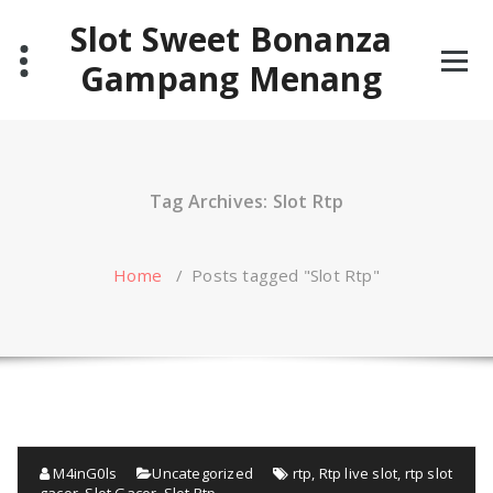
Skip
Slot Sweet Bonanza
to
content
Gampang Menang
Tag Archives: Slot Rtp
Home
/
Posts tagged "Slot Rtp"
M4inG0ls
Uncategorized
rtp
,
Rtp live slot
,
rtp slot
gacor
,
Slot Gacor
,
Slot Rtp