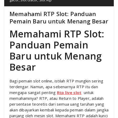
Memahami RTP Slot: Panduan
Pemain Baru untuk Menang Besar
Memahami RTP Slot:
Panduan Pemain
Baru untuk Menang
Besar
Bagi pemain slot online, istilah RTP mungkin sering
terdengar. Namun, apa sebenarnya RTP itu dan
mengapa sangat penting
Rtp live slot
untuk
memahaminya? RTP, atau Return to Player, adalah
persentase teoretis dari semua uang taruhan yang
akan dibayarkan kembali kepada pemain dalam jangka
panjang oleh mesin slot. Memahami RTP adalah kunci