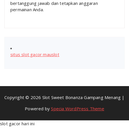
bertanggung jawab dan tetapkan anggaran
permainan Anda.
situs slot gacor mauslot
Copyright © 2026 Slot Sweet Bonanza Gampang Menang |
Powered by
Specia WordPress Theme
slot gacor hari ini