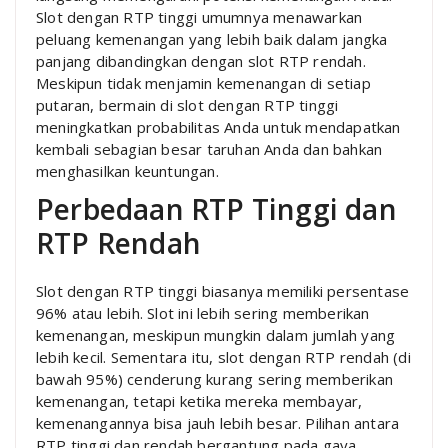
Slot dengan RTP tinggi umumnya menawarkan
peluang kemenangan yang lebih baik dalam jangka
panjang dibandingkan dengan slot RTP rendah.
Meskipun tidak menjamin kemenangan di setiap
putaran, bermain di slot dengan RTP tinggi
meningkatkan probabilitas Anda untuk mendapatkan
kembali sebagian besar taruhan Anda dan bahkan
menghasilkan keuntungan.
Perbedaan RTP Tinggi dan
RTP Rendah
Slot dengan RTP tinggi biasanya memiliki persentase
96% atau lebih. Slot ini lebih sering memberikan
kemenangan, meskipun mungkin dalam jumlah yang
lebih kecil. Sementara itu, slot dengan RTP rendah (di
bawah 95%) cenderung kurang sering memberikan
kemenangan, tetapi ketika mereka membayar,
kemenangannya bisa jauh lebih besar. Pilihan antara
RTP tinggi dan rendah bergantung pada gaya