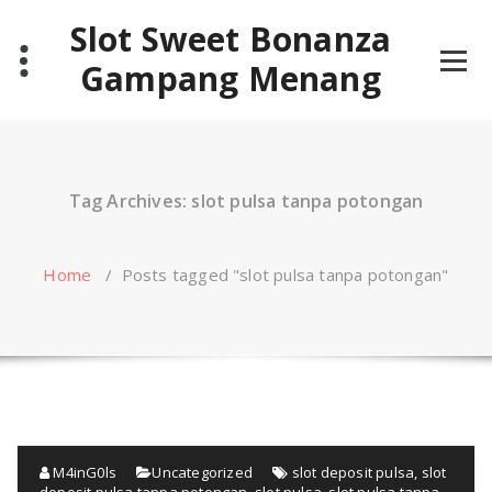
Skip
Slot Sweet Bonanza
to
content
Gampang Menang
Tag Archives: slot pulsa tanpa potongan
Home
/
Posts tagged "slot pulsa tanpa potongan"
M4inG0ls
Uncategorized
slot deposit pulsa
,
slot
deposit pulsa tanpa potongan
,
slot pulsa
,
slot pulsa tanpa