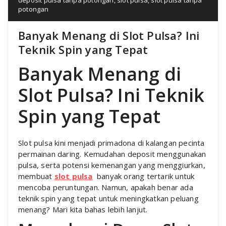
potongan
Banyak Menang di Slot Pulsa? Ini
Teknik Spin yang Tepat
Banyak Menang di
Slot Pulsa? Ini Teknik
Spin yang Tepat
Slot pulsa kini menjadi primadona di kalangan pecinta
permainan daring. Kemudahan deposit menggunakan
pulsa, serta potensi kemenangan yang menggiurkan,
membuat
slot pulsa
banyak orang tertarik untuk
mencoba peruntungan. Namun, apakah benar ada
teknik spin yang tepat untuk meningkatkan peluang
menang? Mari kita bahas lebih lanjut.