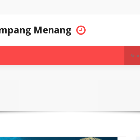
Gampang Menang
Search
for: