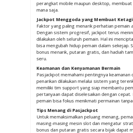
perangkat mobile maupun desktop, membuat p
mana saja.
Jackpot Menggoda yang Membuat Ketagi
Faktor yang paling menarik perhatian pemain 
Dengan sistem progresif, jackpot terus meni
dilakukan oleh seluruh pemain. Hal ini menci
bisa mengubah hidup pemain dalam sekejap. Se
bonus menarik, putaran gratis, dan hadiah t
seru.
Keamanan dan Kenyamanan Bermain
Pasjackpot memahami pentingnya keamanan da
penarikan dilakukan melalui sistem yang terenkr
memiliki tim support yang siap membantu pem
pertanyaan dapat diselesaikan dengan cepat.
pemain bisa fokus menikmati permainan tanpa
Tips Menang di Pasjackpot
Untuk memaksimalkan peluang menang, pemai
masing-masing mesin slot dan mengatur strate
bonus dan putaran gratis secara bijak dapat