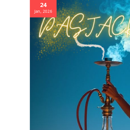
24
Jan, 2026