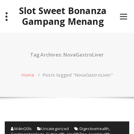
Skip
Slot Sweet Bonanza
to
content
Gampang Menang
Tag Archives: NovaGastroLiver
Home
/
Posts tagged "NovaGastroLiver"
M4inG0ls
Uncategorized
DigestiveHealth
,
Gastroenterology
,
GutHealth
,
HealthTips
,
LiverHealth
,