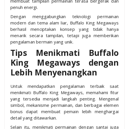
membuat tampilan permainan terasa bergerak dan
penuh energi.
Dengan menggabungkan teknologi permainan
modern dan tema alam liar, Buffalo King Megaways
berhasil menciptakan konsep yang tidak hanya
menarik secara tampilan, tetapi juga memberikan
pengalaman bermain yang unik.
Tips Menikmati Buffalo
King Megaways dengan
Lebih Menyenangkan
Untuk mendapatkan pengalaman terbaik saat
menikmati Buffalo King Megaways, memahami fitur
yang tersedia menjadi langkah penting. Mengenal
simbol, mekanisme permainan, dan berbagai elemen
bonus dapat membuat pemain lebih menghargai
detail yang ditawarkan.
Selain itu, menikmati permainan dengan santai juga