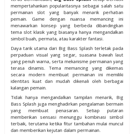
mempertahankan popularitasnya sebagai salah satu
permainan slot yang banyak menarik perhatian
pemain. Game dengan nuansa memancing ini
menawarkan konsep yang berbeda dibandingkan
tema slot klasik yang biasanya hanya mengandalkan
simbol buah, permata, atau karakter fantasi.
Daya tarik utama dari Big Bass Splash terletak pada
perpaduan visual yang segar, suasana bawah laut
yang penuh warna, serta mekanisme permainan yang
terasa dinamis. Tema memancing yang dikemas
secara modern membuat permainan ini memiliki
identitas kuat dan mudah dikenali oleh berbagai
kalangan pemain.
Tidak hanya mengandalkan tampilan menarik, Big
Bass Splash juga menghadirkan pengalaman bermain
yang membuat penasaran. Setiap putaran
memberikan sensasi menunggu kombinasi simbol
terbaik, terutama ketika fitur tambahan mulai muncul
dan memberikan kejutan dalam permainan.