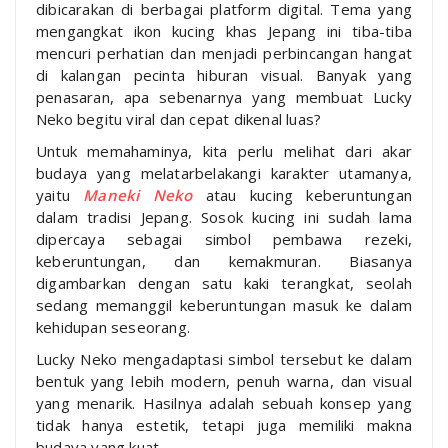
dibicarakan di berbagai platform digital. Tema yang
mengangkat ikon kucing khas Jepang ini tiba-tiba
mencuri perhatian dan menjadi perbincangan hangat
di kalangan pecinta hiburan visual. Banyak yang
penasaran, apa sebenarnya yang membuat Lucky
Neko begitu viral dan cepat dikenal luas?
Untuk memahaminya, kita perlu melihat dari akar
budaya yang melatarbelakangi karakter utamanya,
yaitu
Maneki Neko
atau kucing keberuntungan
dalam tradisi Jepang. Sosok kucing ini sudah lama
dipercaya sebagai simbol pembawa rezeki,
keberuntungan, dan kemakmuran. Biasanya
digambarkan dengan satu kaki terangkat, seolah
sedang memanggil keberuntungan masuk ke dalam
kehidupan seseorang.
Lucky Neko mengadaptasi simbol tersebut ke dalam
bentuk yang lebih modern, penuh warna, dan visual
yang menarik. Hasilnya adalah sebuah konsep yang
tidak hanya estetik, tetapi juga memiliki makna
budaya yang kuat.