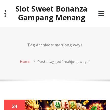
Skip
Slot Sweet Bonanza
to
content
Gampang Menang
Tag Archives: mahjong ways
Home
/
Posts tagged "mahjong ways"
24