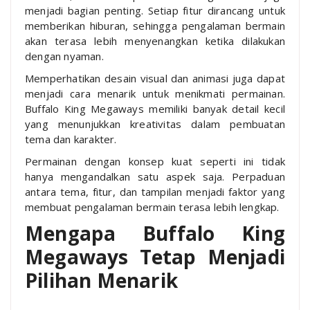
menjadi bagian penting. Setiap fitur dirancang untuk
memberikan hiburan, sehingga pengalaman bermain
akan terasa lebih menyenangkan ketika dilakukan
dengan nyaman.
Memperhatikan desain visual dan animasi juga dapat
menjadi cara menarik untuk menikmati permainan.
Buffalo King Megaways memiliki banyak detail kecil
yang menunjukkan kreativitas dalam pembuatan
tema dan karakter.
Permainan dengan konsep kuat seperti ini tidak
hanya mengandalkan satu aspek saja. Perpaduan
antara tema, fitur, dan tampilan menjadi faktor yang
membuat pengalaman bermain terasa lebih lengkap.
Mengapa Buffalo King
Megaways Tetap Menjadi
Pilihan Menarik