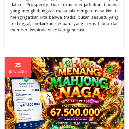
dalam, Prosperity Lion terus menjadi ikon budaya
yang menghubungkan masa lalu dengan masa kini. Ia
mengingatkan kita bahwa tradisi bukan sesuatu yang
tertinggal, melainkan sesuatu yang terus hidup dan
memberi inspirasi di setiap generasi.
25
Jun, 2026