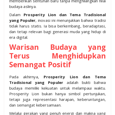
memberikan sentuhan baru tanpa menghilangkan nilai
budaya aslinya.
Dalam
Prosperity Lion dan Tema Tradisional
yang Populer
, inovasi ini menunjukkan bahwa tradisi
tidak harus statis. Ia bisa berkembang, beradaptasi,
dan tetap relevan bagi generasi muda yang hidup di
era digital.
Warisan Budaya yang
Terus Menghidupkan
Semangat Positif
Pada akhirnya,
Prosperity Lion dan Tema
Tradisional yang Populer
adalah bukti bahwa
budaya memiliki kekuatan untuk melampaui waktu.
Prosperity Lion bukan hanya simbol pertunjukan,
tetapi juga representasi harapan, keberuntungan,
dan semangat kebersamaan.
Melalui gerakan yang penuh energi dan makna yang