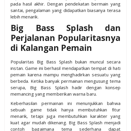
pada hasil akhir. Dengan pendekatan bermain yang
santai, pengalaman yang didapatkan biasanya terasa
lebih menarik.
Big Bass Splash dan
Perjalanan Popularitasnya
di Kalangan Pemain
Popularitas Big Bass Splash bukan muncul secara
instan. Game ini berhasil mendapatkan tempat di hati
pemain karena mampu menghadirkan sesuatu yang
berbeda. Ketika banyak permainan mengusung tema
serupa, Big Bass Splash hadir dengan konsep
memancing yang memberikan warna baru.
Keberhasilan permainan ini menunjukkan bahwa
sebuah game tidak hanya membutuhkan fitur
menarik, tetapi juga membutuhkan karakter yang
kuat agar mudah dikenang. Big Bass Splash menjadi
contoh bagaimana tema sederhana dapat