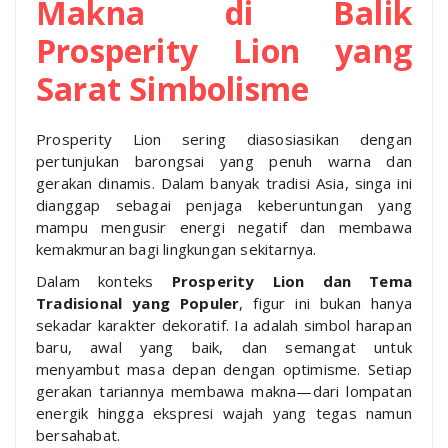
Makna di Balik
Prosperity Lion yang
Sarat Simbolisme
Prosperity Lion
sering diasosiasikan dengan
pertunjukan barongsai yang penuh warna dan
gerakan dinamis. Dalam banyak tradisi Asia, singa ini
dianggap sebagai penjaga keberuntungan yang
mampu mengusir energi negatif dan membawa
kemakmuran bagi lingkungan sekitarnya.
Dalam konteks
Prosperity Lion dan Tema
Tradisional yang Populer
, figur ini bukan hanya
sekadar karakter dekoratif. Ia adalah simbol harapan
baru, awal yang baik, dan semangat untuk
menyambut masa depan dengan optimisme. Setiap
gerakan tariannya membawa makna—dari lompatan
energik hingga ekspresi wajah yang tegas namun
bersahabat.