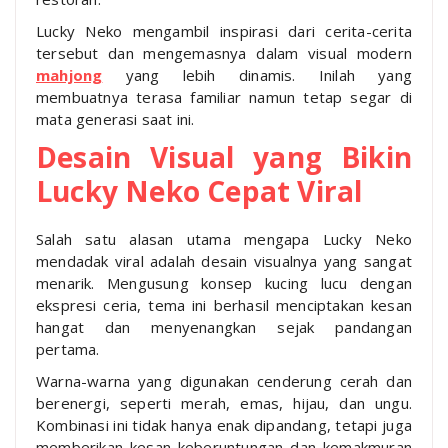
Lucky Neko mengambil inspirasi dari cerita-cerita
tersebut dan mengemasnya dalam visual modern
mahjong
yang lebih dinamis. Inilah yang
membuatnya terasa familiar namun tetap segar di
mata generasi saat ini.
Desain Visual yang Bikin
Lucky Neko Cepat Viral
Salah satu alasan utama mengapa Lucky Neko
mendadak viral adalah desain visualnya yang sangat
menarik. Mengusung konsep kucing lucu dengan
ekspresi ceria, tema ini berhasil menciptakan kesan
hangat dan menyenangkan sejak pandangan
pertama.
Warna-warna yang digunakan cenderung cerah dan
berenergi, seperti merah, emas, hijau, dan ungu.
Kombinasi ini tidak hanya enak dipandang, tetapi juga
memberikan kesan keberuntungan dan kemakmuran