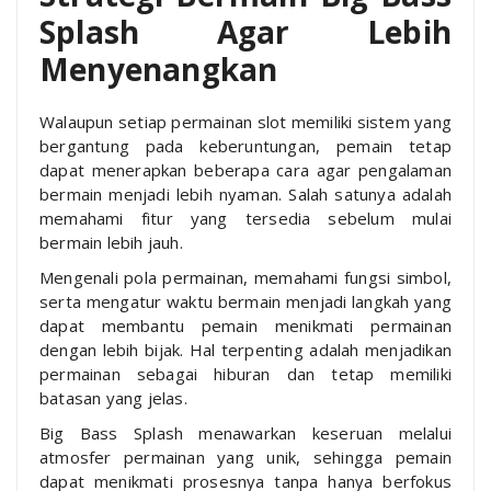
Splash Agar Lebih
Menyenangkan
Walaupun setiap permainan slot memiliki sistem yang
bergantung pada keberuntungan, pemain tetap
dapat menerapkan beberapa cara agar pengalaman
bermain menjadi lebih nyaman. Salah satunya adalah
memahami fitur yang tersedia sebelum mulai
bermain lebih jauh.
Mengenali pola permainan, memahami fungsi simbol,
serta mengatur waktu bermain menjadi langkah yang
dapat membantu pemain menikmati permainan
dengan lebih bijak. Hal terpenting adalah menjadikan
permainan sebagai hiburan dan tetap memiliki
batasan yang jelas.
Big Bass Splash menawarkan keseruan melalui
atmosfer permainan yang unik, sehingga pemain
dapat menikmati prosesnya tanpa hanya berfokus