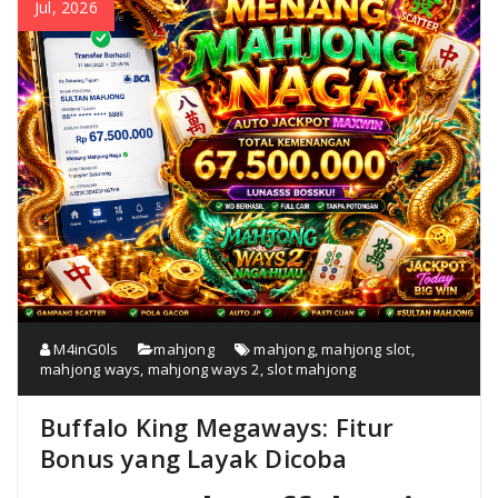
Jul, 2026
M4inG0ls
mahjong
mahjong
,
mahjong slot
,
mahjong ways
,
mahjong ways 2
,
slot mahjong
Buffalo King Megaways: Fitur
Bonus yang Layak Dicoba