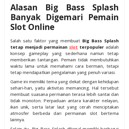
Alasan Big Bass Splash
Banyak Digemari Pemain
Slot Online
Salah satu faktor yang membuat
Big Bass Splash
tetap menjadi permainan
slot
terpopuler
adalah
konsep gameplay yang sederhana namun tetap
memberikan tantangan. Pemain tidak membutuhkan
waktu lama untuk memahami cara bermain, tetapi
tetap mendapatkan pengalaman yang penuh variasi.
Game ini memiliki tema yang dekat dengan kehidupan
sehari-hari, yaitu aktivitas memancing. Hal tersebut
membuat suasana permainan terasa lebih santai dan
tidak monoton. Perpaduan antara karakter nelayan,
ikan unik, serta latar laut yang cerah menciptakan
atmosfer berbeda dari permainan slot bertema
lainnya.
Selain itu, Big Bass Splash dikenal memiliki berbagai