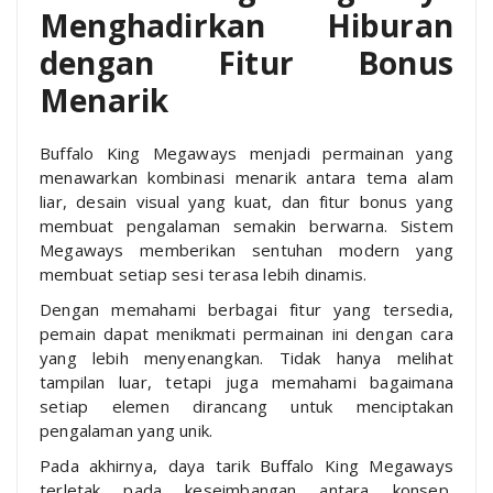
Menghadirkan Hiburan
dengan Fitur Bonus
Menarik
Buffalo King Megaways menjadi permainan yang
menawarkan kombinasi menarik antara tema alam
liar, desain visual yang kuat, dan fitur bonus yang
membuat pengalaman semakin berwarna. Sistem
Megaways memberikan sentuhan modern yang
membuat setiap sesi terasa lebih dinamis.
Dengan memahami berbagai fitur yang tersedia,
pemain dapat menikmati permainan ini dengan cara
yang lebih menyenangkan. Tidak hanya melihat
tampilan luar, tetapi juga memahami bagaimana
setiap elemen dirancang untuk menciptakan
pengalaman yang unik.
Pada akhirnya, daya tarik Buffalo King Megaways
terletak pada keseimbangan antara konsep,