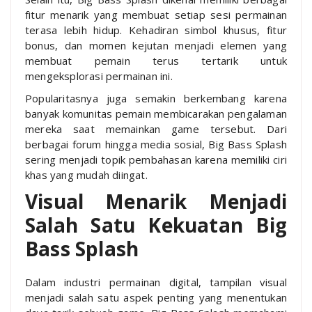
fitur menarik yang membuat setiap sesi permainan
terasa lebih hidup. Kehadiran simbol khusus, fitur
bonus, dan momen kejutan menjadi elemen yang
membuat pemain terus tertarik untuk
mengeksplorasi permainan ini.
Popularitasnya juga semakin berkembang karena
banyak komunitas pemain membicarakan pengalaman
mereka saat memainkan game tersebut. Dari
berbagai forum hingga media sosial, Big Bass Splash
sering menjadi topik pembahasan karena memiliki ciri
khas yang mudah diingat.
Visual Menarik Menjadi
Salah Satu Kekuatan Big
Bass Splash
Dalam industri permainan digital, tampilan visual
menjadi salah satu aspek penting yang menentukan