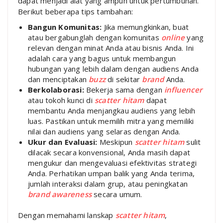
dapat menjadi alat yang ampuh untuk pertumbuhan.
Berikut beberapa tips tambahan:
Bangun Komunitas:
Jika memungkinkan, buat
atau bergabunglah dengan komunitas
online
yang
relevan dengan minat Anda atau bisnis Anda. Ini
adalah cara yang bagus untuk membangun
hubungan yang lebih dalam dengan audiens Anda
dan menciptakan
buzz
di sekitar
brand
Anda.
Berkolaborasi:
Bekerja sama dengan
influencer
atau tokoh kunci di
scatter hitam
dapat
membantu Anda menjangkau audiens yang lebih
luas. Pastikan untuk memilih mitra yang memiliki
nilai dan audiens yang selaras dengan Anda.
Ukur dan Evaluasi:
Meskipun
scatter hitam
sulit
dilacak secara konvensional, Anda masih dapat
mengukur dan mengevaluasi efektivitas strategi
Anda. Perhatikan umpan balik yang Anda terima,
jumlah interaksi dalam grup, atau peningkatan
brand awareness
secara umum.
Dengan memahami lanskap
scatter hitam
,