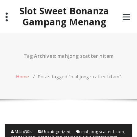
Skip
Slot Sweet Bonanza
to
content
Gampang Menang
Tag Archives: mahjong scatter hitam
Home
/
Posts tagged "mahjong scatter hitam"
M4inG0ls
Uncategorized
mahjong scatter hitam
,
scatter hitam
,
scatter hitam mahjong
,
situs scatter hitam
,