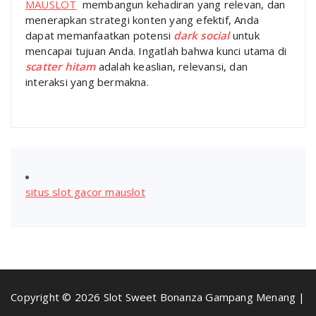
MAUSLOT
membangun kehadiran yang relevan, dan
menerapkan strategi konten yang efektif, Anda
dapat memanfaatkan potensi
dark social
untuk
mencapai tujuan Anda. Ingatlah bahwa kunci utama di
scatter hitam
adalah keaslian, relevansi, dan
interaksi yang bermakna.
situs slot gacor mauslot
Copyright © 2026 Slot Sweet Bonanza Gampang Menang |