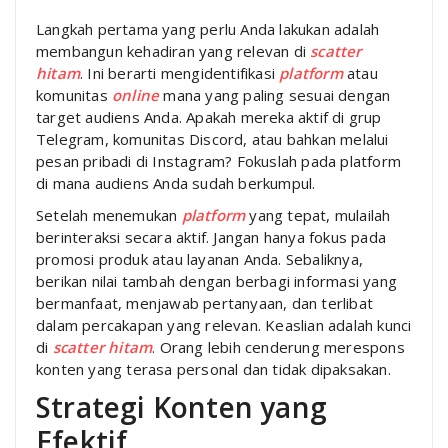
Langkah pertama yang perlu Anda lakukan adalah
membangun kehadiran yang relevan di
scatter
hitam
. Ini berarti mengidentifikasi
platform
atau
komunitas
online
mana yang paling sesuai dengan
target audiens Anda. Apakah mereka aktif di grup
Telegram, komunitas Discord, atau bahkan melalui
pesan pribadi di Instagram? Fokuslah pada platform
di mana audiens Anda sudah berkumpul.
Setelah menemukan
platform
yang tepat, mulailah
berinteraksi secara aktif. Jangan hanya fokus pada
promosi produk atau layanan Anda. Sebaliknya,
berikan nilai tambah dengan berbagi informasi yang
bermanfaat, menjawab pertanyaan, dan terlibat
dalam percakapan yang relevan. Keaslian adalah kunci
di
scatter hitam
. Orang lebih cenderung merespons
konten yang terasa personal dan tidak dipaksakan.
Strategi Konten yang
Efektif