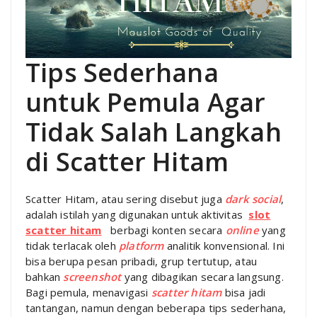
Tips Sederhana
untuk Pemula Agar
Tidak Salah Langkah
di Scatter Hitam
Scatter Hitam, atau sering disebut juga
dark social
,
adalah istilah yang digunakan untuk aktivitas
slot
scatter hitam
berbagi konten secara
online
yang
tidak terlacak oleh
platform
analitik konvensional. Ini
bisa berupa pesan pribadi, grup tertutup, atau
bahkan
screenshot
yang dibagikan secara langsung.
Bagi pemula, menavigasi
scatter hitam
bisa jadi
tantangan, namun dengan beberapa tips sederhana,