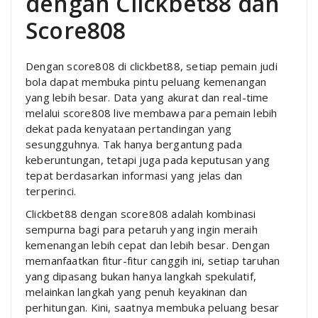
dengan Clickbet88 dan
Score808
Dengan score808 di clickbet88, setiap pemain judi
bola dapat membuka pintu peluang kemenangan
yang lebih besar. Data yang akurat dan real-time
melalui score808 live membawa para pemain lebih
dekat pada kenyataan pertandingan yang
sesungguhnya. Tak hanya bergantung pada
keberuntungan, tetapi juga pada keputusan yang
tepat berdasarkan informasi yang jelas dan
terperinci.
Clickbet88 dengan score808 adalah kombinasi
sempurna bagi para petaruh yang ingin meraih
kemenangan lebih cepat dan lebih besar. Dengan
memanfaatkan fitur-fitur canggih ini, setiap taruhan
yang dipasang bukan hanya langkah spekulatif,
melainkan langkah yang penuh keyakinan dan
perhitungan. Kini, saatnya membuka peluang besar