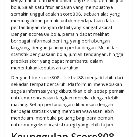
kenyamanan dan kemudahan bagi setiap pemain judi
bola. Salah satu fitur andalan yang membuatnya
semakin unggul adalah score808, sebuah alat yang
memungkinkan pemain untuk mendapatkan data
pertandingan dengan detail yang sangat akurat.
Dengan score808 bola, pemain dapat melihat
berbagai informasi penting yang berhubungan
langsung dengan jalannya pertandingan. Mulai dari
statistik penguasaan bola, jumlah tendangan, hingga
prediksi skor yang dapat membantu dalam
menentukan keputusan taruhan.
Dengan fitur score808, clickbet88 menjadi lebih dari
sekadar tempat bertaruh. Platform ini menyediakan
segala informasi yang dibutuhkan oleh setiap pemain
untuk merencanakan langkah mereka dengan lebih
matang. Setiap pertandingan dihadirkan dengan
berbagai statistik yang memberi wawasan lebih
mendalam, membuka peluang bagi para pemain
untuk mengeksplorasi strategi yang lebih tajam.
Keunggulan Score808