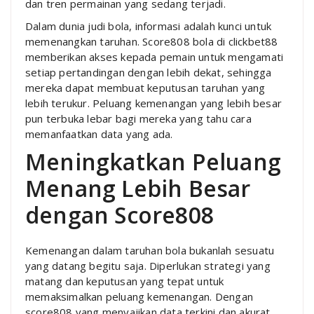
dan tren permainan yang sedang terjadi.
Dalam dunia judi bola, informasi adalah kunci untuk
memenangkan taruhan. Score808 bola di clickbet88
memberikan akses kepada pemain untuk mengamati
setiap pertandingan dengan lebih dekat, sehingga
mereka dapat membuat keputusan taruhan yang
lebih terukur. Peluang kemenangan yang lebih besar
pun terbuka lebar bagi mereka yang tahu cara
memanfaatkan data yang ada.
Meningkatkan Peluang
Menang Lebih Besar
dengan Score808
Kemenangan dalam taruhan bola bukanlah sesuatu
yang datang begitu saja. Diperlukan strategi yang
matang dan keputusan yang tepat untuk
memaksimalkan peluang kemenangan. Dengan
score808 yang menyajikan data terkini dan akurat,