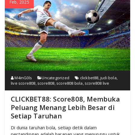
Feb, 2025
M4inG0ls
Uncategorized
clickbet88
,
judi bola
,
live score808
,
score808
,
score808 bola
,
score808 live
CLICKBET88: Score808, Membuka
Peluang Menang Lebih Besar di
Setiap Taruhan
Di dunia taruhan bola, setiap detik dalam
pertandingan adalah harapan yang menunggu untuk