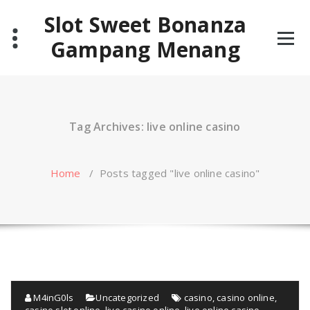
Skip
Slot Sweet Bonanza
to
content
Gampang Menang
Tag Archives: live online casino
Home
/
Posts tagged "live online casino"
M4inG0ls
Uncategorized
casino
,
casino online
,
casino slot online
,
live casino online
,
live online casino