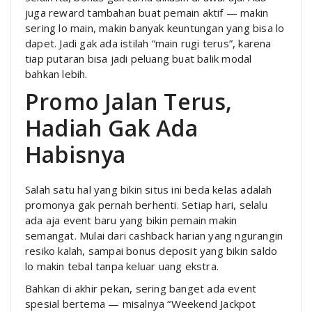
juga reward tambahan buat pemain aktif — makin
sering lo main, makin banyak keuntungan yang bisa lo
dapet. Jadi gak ada istilah “main rugi terus”, karena
tiap putaran bisa jadi peluang buat balik modal
bahkan lebih.
Promo Jalan Terus,
Hadiah Gak Ada
Habisnya
Salah satu hal yang bikin situs ini beda kelas adalah
promonya gak pernah berhenti. Setiap hari, selalu
ada aja event baru yang bikin pemain makin
semangat. Mulai dari cashback harian yang ngurangin
resiko kalah, sampai bonus deposit yang bikin saldo
lo makin tebal tanpa keluar uang ekstra.
Bahkan di akhir pekan, sering banget ada event
spesial bertema — misalnya “Weekend Jackpot