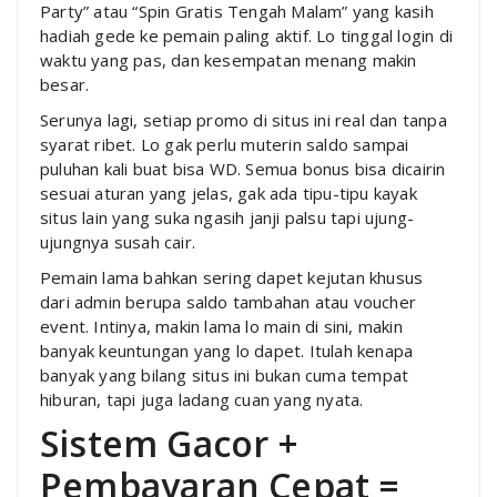
Party” atau “Spin Gratis Tengah Malam” yang kasih
hadiah gede ke pemain paling aktif. Lo tinggal login di
waktu yang pas, dan kesempatan menang makin
besar.
Serunya lagi, setiap promo di situs ini real dan tanpa
syarat ribet. Lo gak perlu muterin saldo sampai
puluhan kali buat bisa WD. Semua bonus bisa dicairin
sesuai aturan yang jelas, gak ada tipu-tipu kayak
situs lain yang suka ngasih janji palsu tapi ujung-
ujungnya susah cair.
Pemain lama bahkan sering dapet kejutan khusus
dari admin berupa saldo tambahan atau voucher
event. Intinya, makin lama lo main di sini, makin
banyak keuntungan yang lo dapet. Itulah kenapa
banyak yang bilang situs ini bukan cuma tempat
hiburan, tapi juga ladang cuan yang nyata.
Sistem Gacor +
Pembayaran Cepat =