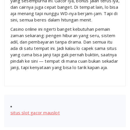
yang sesempurna ini. Gacor iya, bonus jalan terus iya,
dan cairnya juga cepat banget. Di tempat lain, lo bisa
aja menang tapi nunggu WD-nya berjam-jam. Tapi di
sini, semua beres dalam hitungan menit.
Casino online ini ngerti banget kebutuhan pemain
zaman sekarang: pengen hiburan yang seru, sistem
adil, dan pembayaran tanpa drama. Dan semua itu
ada di satu tempat ini. Jadi kalau lo capek sama situs
yang cuma bisa janji tapi gak pernah buktiin, saatnya
pindah ke sini — tempat di mana cuan bukan sekadar
janji, tapi kenyataan yang bisa lo tarik kapan aja.
situs slot gacor mauslot