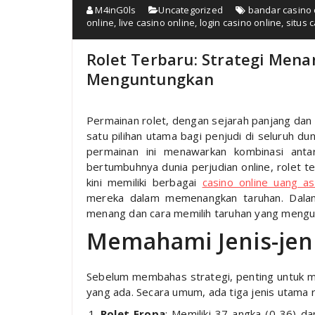
M4inG0ls
Uncategorized
bandar casino 
online
,
live casino online
,
login casino online
,
situs 
Rolet Terbaru: Strategi Men
Menguntungkan
Permainan rolet, dengan sejarah panjang dan 
satu pilihan utama bagi penjudi di seluruh du
permainan ini menawarkan kombinasi antar
bertumbuhnya dunia perjudian online, rolet t
kini memiliki berbagai
casino online uang asl
mereka dalam memenangkan taruhan. Dalam 
menang dan cara memilih taruhan yang mengun
Memahami Jenis-jeni
Sebelum membahas strategi, penting untuk 
yang ada. Secara umum, ada tiga jenis utama r
Rolet Eropa
: Memiliki 37 angka (0-36) d