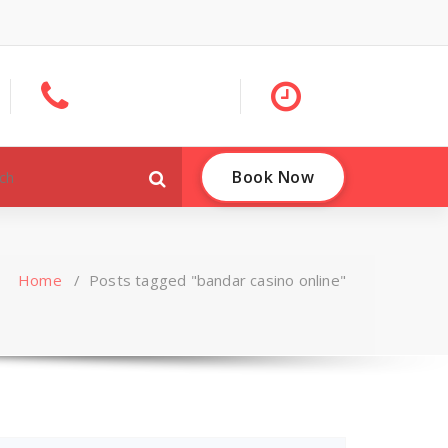
Book Now
Home
/
Posts tagged "bandar casino online"