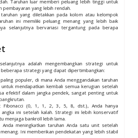
ndah. Taruhan luar memberi peluang lebih tinggi untuk
n pembayaran yang lebih rendah.
h taruhan yang diletakkan pada kolom atau kelompok
ruhan ini memiliki peluang menang yang lebih baik
nya selanjutnya bervariasi tergantung pada berapa
et
 selanjutnya adalah mengembangkan strategi untuk
 beberapa strategi yang dapat dipertimbangkan:
gi paling populer, di mana Anda menggandakan taruhan
n untuk mendapatkan kembali semua kerugian setelah
sa efektif dalam jangka pendek, sangat penting untuk
bangkrutan.
Fibonacci (0, 1, 1, 2, 3, 5, 8, dst.), Anda hanya
gka ini setelah kalah. Strategi ini lebih konservatif
u menjaga bankroll lebih lama.
i, Anda meningkatkan taruhan Anda satu unit setelah
 menang. Ini memberikan pendekatan yang lebih stabil