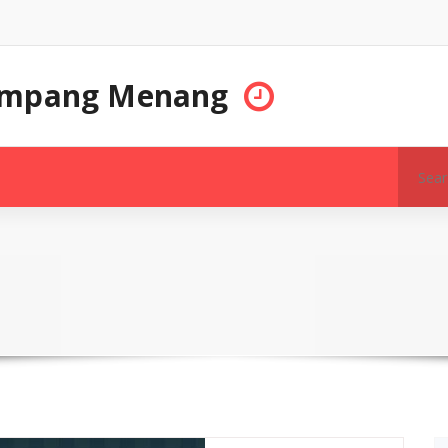
Gampang Menang
Search
for: