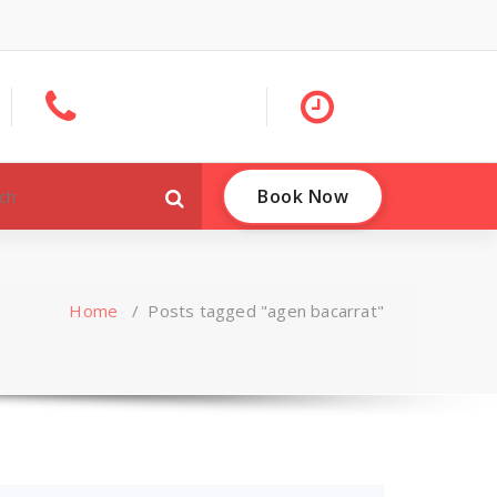
Book Now
Home
/
Posts tagged "agen bacarrat"