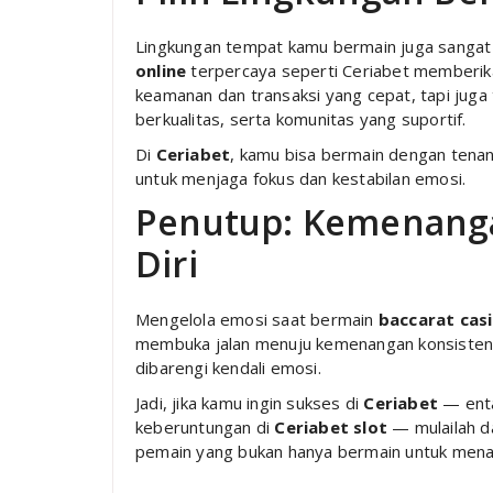
Lingkungan tempat kamu bermain juga sanga
online
terpercaya seperti Ceriabet memberikan
keamanan dan transaksi yang cepat, tapi juga 
berkualitas, serta komunitas yang suportif.
Di
Ceriabet
, kamu bisa bermain dengan tenan
untuk menjaga fokus dan kestabilan emosi.
Penutup: Kemenanga
Diri
Mengelola emosi saat bermain
baccarat cas
membuka jalan menuju kemenangan konsisten. S
dibarengi kendali emosi.
Jadi, jika kamu ingin sukses di
Ceriabet
— enta
keberuntungan di
Ceriabet slot
— mulailah da
pemain yang bukan hanya bermain untuk mena