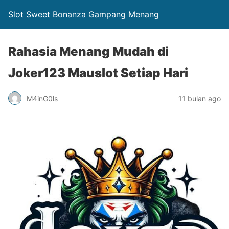
Slot Sweet Bonanza Gampang Menang
Rahasia Menang Mudah di
Joker123 Mauslot Setiap Hari
M4inG0ls
11 bulan ago