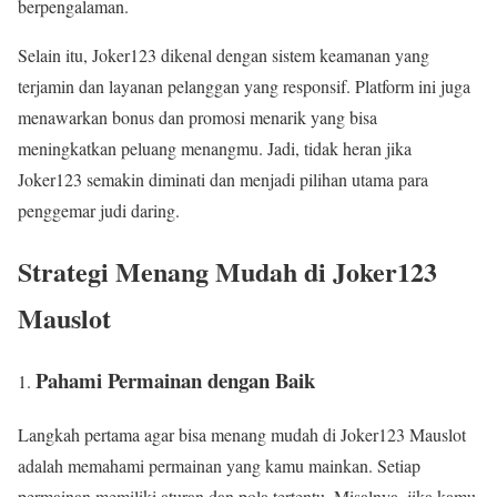
berpengalaman.
Selain itu, Joker123 dikenal dengan sistem keamanan yang
terjamin dan layanan pelanggan yang responsif. Platform ini juga
menawarkan bonus dan promosi menarik yang bisa
meningkatkan peluang menangmu. Jadi, tidak heran jika
Joker123 semakin diminati dan menjadi pilihan utama para
penggemar judi daring.
Strategi Menang Mudah di Joker123
Mauslot
Pahami Permainan dengan Baik
Langkah pertama agar bisa menang mudah di Joker123 Mauslot
adalah memahami permainan yang kamu mainkan. Setiap
permainan memiliki aturan dan pola tertentu. Misalnya, jika kamu