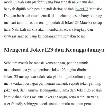
modal. Salah satu platform yang kini tengah naik daun dan
banyak dipilih oleh pecinta judi daring adalah
joker123
Mauslot.
Dengan berbagai fitur menarik dan peluang besar, banyak orang
mencari tahu rahasia menang mudah di Joker123 Mauslot setiap
hari. Nah, kali ini kita akan membahas secara lengkap dan
strategis agar peluang kemenanganmu semakin besar.
Mengenal Joker123 dan Keunggulannya
Sebelum masuk ke rahasia kemenangan, penting untuk
memahami apa yang membuat Joker123 begitu diminati.
Joker123 merupakan salah satu platform judi online yang
menawarkan berbagai permainan menarik seperti joker gaming,
joker slot, dan lainnya. Keunggulan utama dari Joker123 adalah
kemudahan akses melalui Joker123 login, serta tampilan yang
user-friendly sehingga cocok untuk pemula maupun pemain