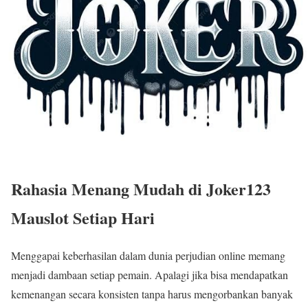
Rahasia Menang Mudah di Joker123
Mauslot Setiap Hari
Menggapai keberhasilan dalam dunia perjudian online memang
menjadi dambaan setiap pemain. Apalagi jika bisa mendapatkan
kemenangan secara konsisten tanpa harus mengorbankan banyak