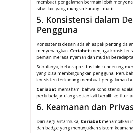
membuat pengalaman bermain lebih menyena
situs lain yang mungkin kurang intuitif.
5. Konsistensi dalam D
Pengguna
Konsistensi desain adalah aspek penting da
menyenangkan.
Ceriabet
menjaga konsistensi 
pemain merasa nyaman dan mudah beradaptas
Sebaliknya, beberapa situs lain cenderung me
yang bisa membingungkan pengguna. Perubahan 
konsisten terkadang membuat pengalaman ber
Ceriabet
memahami bahwa konsistensi adalah 
perlu belajar ulang setiap kali beralih ke fitur
6. Keamanan dan Privas
Dari segi antarmuka,
Ceriabet
menampilkan in
dan badge yang menunjukkan sistem keamanan 