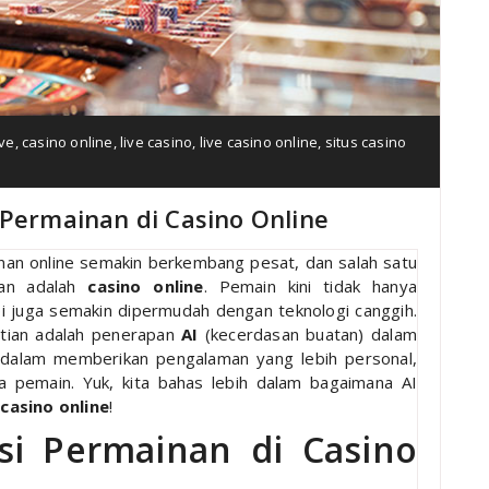
ive
,
casino online
,
live casino
,
live casino online
,
situs casino
 Permainan di Casino Online
nan online semakin berkembang pesat, dan salah satu
kan adalah
casino online
. Pemain kini tidak hanya
i juga semakin dipermudah dengan teknologi canggih.
hatian adalah penerapan
AI
(kecerdasan buatan) dalam
ng dalam memberikan pengalaman yang lebih personal,
ra pemain. Yuk, kita bahas lebih dalam bagaimana AI
i
casino online
!
asi Permainan di Casino