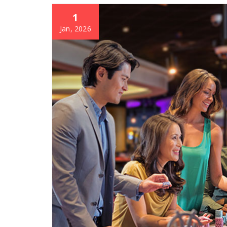
1
Jan, 2026