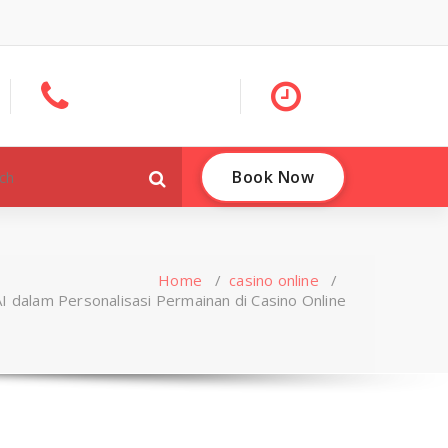
Book Now
Home
/
casino online
/
I dalam Personalisasi Permainan di Casino Online