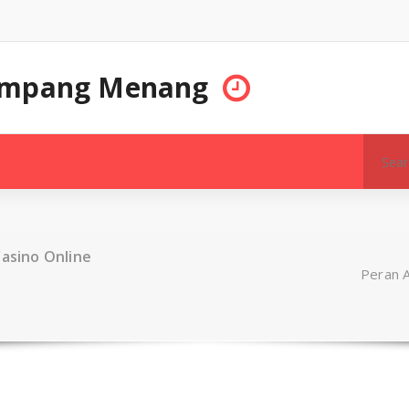
Gampang Menang
Search
for:
Casino Online
Peran A