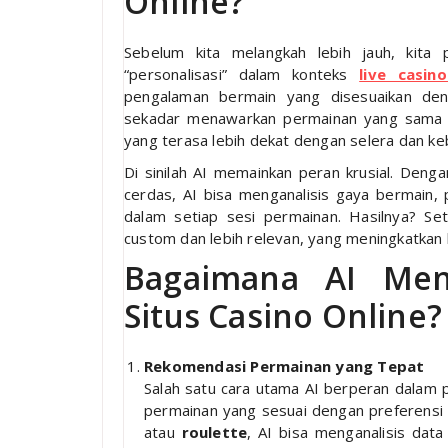
Online?
Sebelum kita melangkah lebih jauh, kit
“personalisasi” dalam konteks
live casin
pengalaman bermain yang disesuaikan den
sekadar menawarkan permainan yang sama 
yang terasa lebih dekat dengan selera dan keb
Di sinilah AI memainkan peran krusial. Deng
cerdas, AI bisa menganalisis gaya bermain, 
dalam setiap sesi permainan. Hasilnya? S
custom dan lebih relevan, yang meningkatkan
Bagaimana AI Men
Situs Casino Online?
Rekomendasi Permainan yang Tepat
Salah satu cara utama AI berperan dalam
permainan yang sesuai dengan preferensi 
atau
roulette
, AI bisa menganalisis da