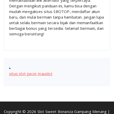
memanfaatkan link alternatif yang terpercaya.
Dengan mengikuti panduan ini, kamu bisa dengan
mudah mengakses situs SBOTOP, mendaftar akun
baru, dan mulai bermain tanpa hambatan. Jangan lupa
untuk selalu bermain secara bijak dan memanfaatkan
berbagai bonus yang tersedia. Selamat bermain, dan
semoga beruntung!
situs slot gacor mauslot
Copyright © 2026 Slot Sweet Bonanza Gampang Menang |