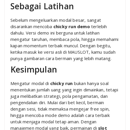
Sebagai Latihan
Sebelum mengeluarkan modal besar, sangat
disarankan mencoba
chicky run demo
terlebih
dahulu. Versi demo ini berguna untuk latihan
mengatur taruhan, membaca pola, hingga memahami
kapan momentum terbaik muncul. Dengan begitu,
ketika masuk ke versi asli di MAUSLOT, kamu sudah
punya gambaran cara bermain yang lebih matang.
Kesimpulan
Mengatur modal di
chicky run
bukan hanya soal
menentukan jumlah uang yang ingin dimainkan, tetapi
juga melibatkan strategi, pola pengamatan, dan
pengendalian diri. Mulai dari bet kecil, bermain
dengan sesi, tidak memaksa mengejar free spin,
hingga mencoba mode demo adalah cara terbaik
untuk menjaga modal tetap aman. Dengan
manajemen modal yang baik, permainan di
slot