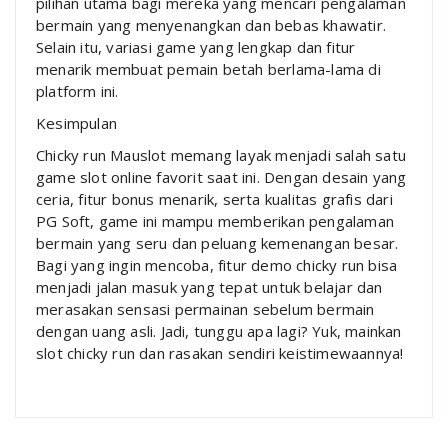
pilihan utama bagi mereka yang mencari pengalaman
bermain yang menyenangkan dan bebas khawatir.
Selain itu, variasi game yang lengkap dan fitur
menarik membuat pemain betah berlama-lama di
platform ini.
Kesimpulan
Chicky run Mauslot memang layak menjadi salah satu
game slot online favorit saat ini. Dengan desain yang
ceria, fitur bonus menarik, serta kualitas grafis dari
PG Soft, game ini mampu memberikan pengalaman
bermain yang seru dan peluang kemenangan besar.
Bagi yang ingin mencoba, fitur demo chicky run bisa
menjadi jalan masuk yang tepat untuk belajar dan
merasakan sensasi permainan sebelum bermain
dengan uang asli. Jadi, tunggu apa lagi? Yuk, mainkan
slot chicky run dan rasakan sendiri keistimewaannya!