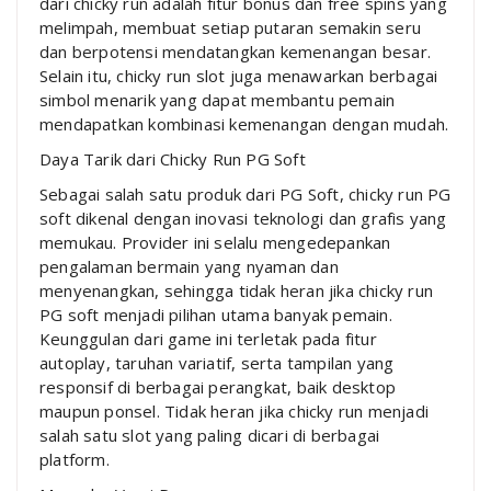
dari chicky run adalah fitur bonus dan free spins yang
melimpah, membuat setiap putaran semakin seru
dan berpotensi mendatangkan kemenangan besar.
Selain itu, chicky run slot juga menawarkan berbagai
simbol menarik yang dapat membantu pemain
mendapatkan kombinasi kemenangan dengan mudah.
Daya Tarik dari Chicky Run PG Soft
Sebagai salah satu produk dari PG Soft, chicky run PG
soft dikenal dengan inovasi teknologi dan grafis yang
memukau. Provider ini selalu mengedepankan
pengalaman bermain yang nyaman dan
menyenangkan, sehingga tidak heran jika chicky run
PG soft menjadi pilihan utama banyak pemain.
Keunggulan dari game ini terletak pada fitur
autoplay, taruhan variatif, serta tampilan yang
responsif di berbagai perangkat, baik desktop
maupun ponsel. Tidak heran jika chicky run menjadi
salah satu slot yang paling dicari di berbagai
platform.