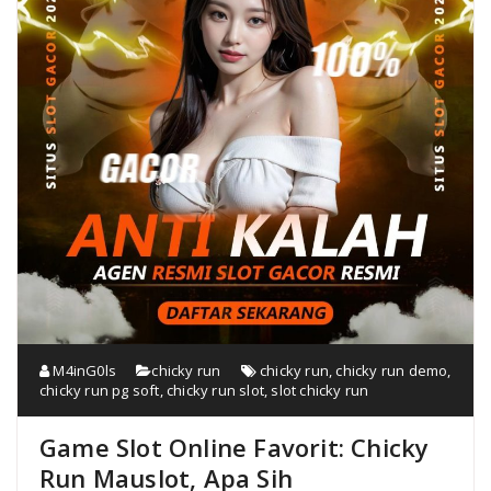
M4inG0ls
chicky run
chicky run
,
chicky run demo
,
chicky run pg soft
,
chicky run slot
,
slot chicky run
Game Slot Online Favorit: Chicky
Run Mauslot, Apa Sih