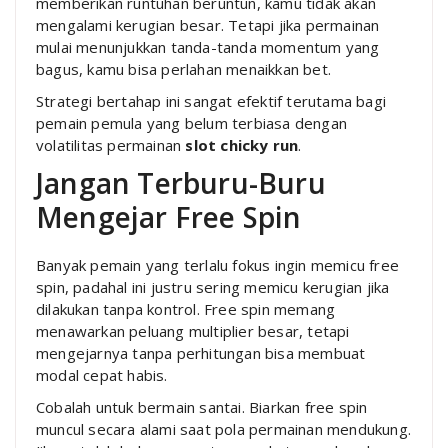
memberikan runtuhan beruntun, kamu tidak akan
mengalami kerugian besar. Tetapi jika permainan
mulai menunjukkan tanda-tanda momentum yang
bagus, kamu bisa perlahan menaikkan bet.
Strategi bertahap ini sangat efektif terutama bagi
pemain pemula yang belum terbiasa dengan
volatilitas permainan
slot chicky run
.
Jangan Terburu-Buru
Mengejar Free Spin
Banyak pemain yang terlalu fokus ingin memicu free
spin, padahal ini justru sering memicu kerugian jika
dilakukan tanpa kontrol. Free spin memang
menawarkan peluang multiplier besar, tetapi
mengejarnya tanpa perhitungan bisa membuat
modal cepat habis.
Cobalah untuk bermain santai. Biarkan free spin
muncul secara alami saat pola permainan mendukung.