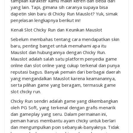
tampilan karakter kamu makin keren dan beda dari
yang lain. Tapi, gimana sih caranya supaya bisa
dapetin skin baru di Chicky Run Mauslot? Yuk, simak
penjelasan lengkapnya berikut ini!
Kenali Slot Chicky Run dan Keunikan Mauslot
Sebelum membahas tentang cara mendapatkan skin
baru, penting banget untuk memahami apa itu
Mauslot dan hubungannya dengan Chicky Run.
Mauslot adalah salah satu platform penyedia game
online dan slot online yang cukup terkenal dan punya
reputasi bagus. Banyak pemain dari berbagai daerah
yang mengandalkan Mauslot karena keamanannya,
serta pilihan game yang beragam, termasuk game
slot chicky run.
Chicky Run sendiri adalah game yang dikembangkan
oleh PG Soft, yang terkenal dengan grafis menarik
dan gameplay yang seru. Dalam permainan ini,
pemain harus membantu ayam chicky untuk berlari
dan mengumpulkan poin sebanyak-banyaknya. Tidak