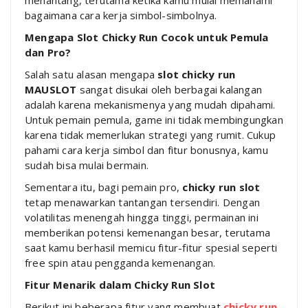
bagaimana cara kerja simbol-simbolnya.
Mengapa Slot Chicky Run Cocok untuk Pemula
dan Pro?
Salah satu alasan mengapa
slot chicky run
MAUSLOT
sangat disukai oleh berbagai kalangan
adalah karena mekanismenya yang mudah dipahami.
Untuk pemain pemula, game ini tidak membingungkan
karena tidak memerlukan strategi yang rumit. Cukup
pahami cara kerja simbol dan fitur bonusnya, kamu
sudah bisa mulai bermain.
Sementara itu, bagi pemain pro,
chicky run slot
tetap menawarkan tantangan tersendiri. Dengan
volatilitas menengah hingga tinggi, permainan ini
memberikan potensi kemenangan besar, terutama
saat kamu berhasil memicu fitur-fitur spesial seperti
free spin atau pengganda kemenangan.
Fitur Menarik dalam Chicky Run Slot
Berikut ini beberapa fitur yang membuat
chicky run