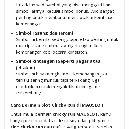
Ini adalah wild symbol yang bisa menggantikan
simbol lainnya, kecuali simbol bonus. Wild sangat
penting untuk membantu menciptakan kombinasi
kemenangan.
Simbol Jagung dan Jerami
Simbol ini bernilai sedang, tapi tetap penting untuk
menciptakan kombinasi yang menghasilkan
kemenangan kecil secara konsisten.
Simbol Rintangan (Seperti pagar atau
jebakan)
Simbol ini bisa menghambat kemenangan jika
terlalu sering muncul, tapi terkadang juga
dibutuhkan untuk mengaktifkan mini game
tersembunyi.
Cara Bermain Slot Chicky Run di MAUSLOT
Untuk mulai bermain
chicky run MAUSLOT
, kamu
hanya perlu mendaftar di situsnya dan pilih game
slot chicky run
dari daftar yang tersedia. Setelah