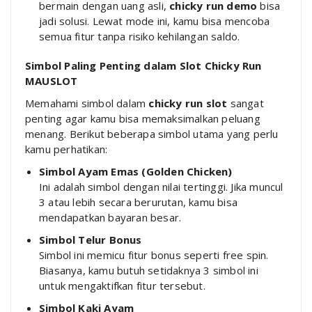
bermain dengan uang asli,
chicky run demo
bisa
jadi solusi. Lewat mode ini, kamu bisa mencoba
semua fitur tanpa risiko kehilangan saldo.
Simbol Paling Penting dalam Slot Chicky Run
MAUSLOT
Memahami simbol dalam
chicky run slot
sangat
penting agar kamu bisa memaksimalkan peluang
menang. Berikut beberapa simbol utama yang perlu
kamu perhatikan:
Simbol Ayam Emas (Golden Chicken)
Ini adalah simbol dengan nilai tertinggi. Jika muncul
3 atau lebih secara berurutan, kamu bisa
mendapatkan bayaran besar.
Simbol Telur Bonus
Simbol ini memicu fitur bonus seperti free spin.
Biasanya, kamu butuh setidaknya 3 simbol ini
untuk mengaktifkan fitur tersebut.
Simbol Kaki Ayam