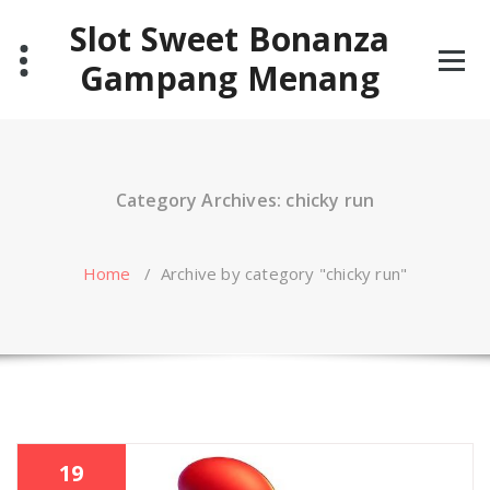
Skip
Slot Sweet Bonanza
to
content
Gampang Menang
Category Archives: chicky run
Home
/
Archive by category "chicky run"
19