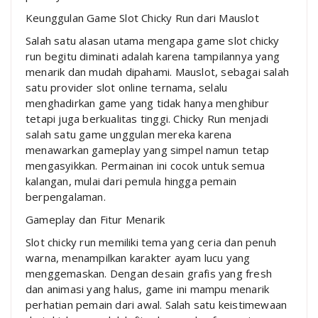
Keunggulan Game Slot Chicky Run dari Mauslot
Salah satu alasan utama mengapa game slot chicky
run begitu diminati adalah karena tampilannya yang
menarik dan mudah dipahami. Mauslot, sebagai salah
satu provider slot online ternama, selalu
menghadirkan game yang tidak hanya menghibur
tetapi juga berkualitas tinggi. Chicky Run menjadi
salah satu game unggulan mereka karena
menawarkan gameplay yang simpel namun tetap
mengasyikkan. Permainan ini cocok untuk semua
kalangan, mulai dari pemula hingga pemain
berpengalaman.
Gameplay dan Fitur Menarik
Slot chicky run memiliki tema yang ceria dan penuh
warna, menampilkan karakter ayam lucu yang
menggemaskan. Dengan desain grafis yang fresh
dan animasi yang halus, game ini mampu menarik
perhatian pemain dari awal. Salah satu keistimewaan