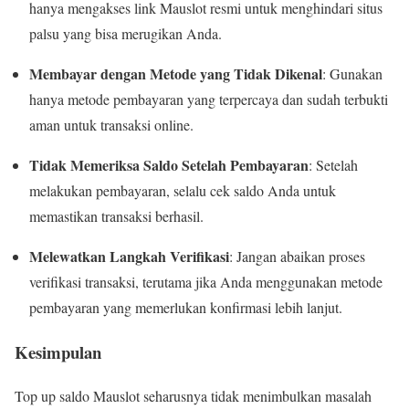
hanya mengakses link Mauslot resmi untuk menghindari situs
palsu yang bisa merugikan Anda.
Membayar dengan Metode yang Tidak Dikenal
: Gunakan
hanya metode pembayaran yang terpercaya dan sudah terbukti
aman untuk transaksi online.
Tidak Memeriksa Saldo Setelah Pembayaran
: Setelah
melakukan pembayaran, selalu cek saldo Anda untuk
memastikan transaksi berhasil.
Melewatkan Langkah Verifikasi
: Jangan abaikan proses
verifikasi transaksi, terutama jika Anda menggunakan metode
pembayaran yang memerlukan konfirmasi lebih lanjut.
Kesimpulan
Top up saldo Mauslot seharusnya tidak menimbulkan masalah