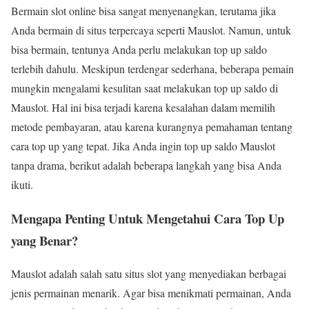
Bermain slot online bisa sangat menyenangkan, terutama jika
Anda bermain di situs terpercaya seperti Mauslot. Namun, untuk
bisa bermain, tentunya Anda perlu melakukan top up saldo
terlebih dahulu. Meskipun terdengar sederhana, beberapa pemain
mungkin mengalami kesulitan saat melakukan top up saldo di
Mauslot. Hal ini bisa terjadi karena kesalahan dalam memilih
metode pembayaran, atau karena kurangnya pemahaman tentang
cara top up yang tepat. Jika Anda ingin top up saldo Mauslot
tanpa drama, berikut adalah beberapa langkah yang bisa Anda
ikuti.
Mengapa Penting Untuk Mengetahui Cara Top Up
yang Benar?
Mauslot adalah salah satu situs slot yang menyediakan berbagai
jenis permainan menarik. Agar bisa menikmati permainan, Anda