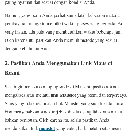
paling nyaman dan sesuai dengan kondisi Anda.
Namun, yang perlu Anda perhatikan adalah beberapa metode
pembayaran mungkin memiliki waktu proses yang berbeda. Ada
yang instan, ada pula yang membutuhkan waktu beberapa jam.
Oleh karena itu, pastikan Anda memilih metode yang sesuai
dengan kebutuhan Anda.
2. Pastikan Anda Menggunakan Link Mauslot
Resmi
Saat ingin melakukan top up saldo di Mauslot, pastikan Anda
link Mauslot
mengakses situs melalui
yang resmi dan terpercaya.
Situs yang tidak resmi atau link Mauslot yang sudah kadaluarsa
bisa menyebabkan Anda terjebak di situs yang tidak aman atau
bahkan penipuan. Oleh karena itu, selalu pastikan Anda
mauslot
mendapatkan link
yang valid, baik melalui situs resmi