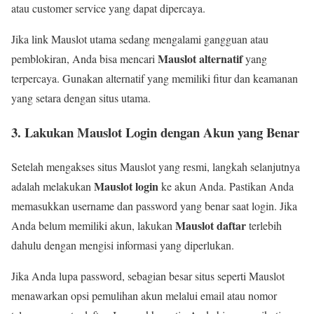
atau customer service yang dapat dipercaya.
Jika link Mauslot utama sedang mengalami gangguan atau
Mauslot alternatif
pemblokiran, Anda bisa mencari
yang
terpercaya. Gunakan alternatif yang memiliki fitur dan keamanan
yang setara dengan situs utama.
3. Lakukan Mauslot Login dengan Akun yang Benar
Setelah mengakses situs Mauslot yang resmi, langkah selanjutnya
Mauslot login
adalah melakukan
ke akun Anda. Pastikan Anda
memasukkan username dan password yang benar saat login. Jika
Mauslot daftar
Anda belum memiliki akun, lakukan
terlebih
dahulu dengan mengisi informasi yang diperlukan.
Jika Anda lupa password, sebagian besar situs seperti Mauslot
menawarkan opsi pemulihan akun melalui email atau nomor