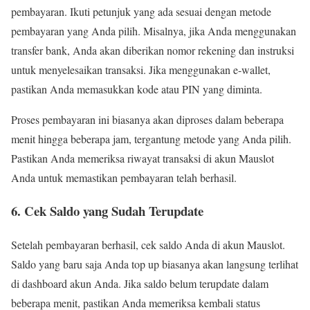
pembayaran. Ikuti petunjuk yang ada sesuai dengan metode
pembayaran yang Anda pilih. Misalnya, jika Anda menggunakan
transfer bank, Anda akan diberikan nomor rekening dan instruksi
untuk menyelesaikan transaksi. Jika menggunakan e-wallet,
pastikan Anda memasukkan kode atau PIN yang diminta.
Proses pembayaran ini biasanya akan diproses dalam beberapa
menit hingga beberapa jam, tergantung metode yang Anda pilih.
Pastikan Anda memeriksa riwayat transaksi di akun Mauslot
Anda untuk memastikan pembayaran telah berhasil.
6. Cek Saldo yang Sudah Terupdate
Setelah pembayaran berhasil, cek saldo Anda di akun Mauslot.
Saldo yang baru saja Anda top up biasanya akan langsung terlihat
di dashboard akun Anda. Jika saldo belum terupdate dalam
beberapa menit, pastikan Anda memeriksa kembali status