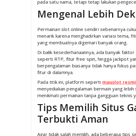
pada satu nama, tetapi tetap lakukan pengecek
Mengenal Lebih Deka
Permainan slot online sendiri sebenarnya cuk
menarik karena menghadirkan variasi tema, fit
yang membuatnya digemari banyak orang.
Di balik kesederhanaannya, ada banyak fakto
seperti RTP, fitur free spin, hingga jackpot 
berpengalaman biasanya tidak hanya fokus pa
fitur di dalamnya.
Pada titik ini, platform seperti
mauslot resmi
menyediakan pengalaman bermain yang lebih st
menikmati permainan tanpa gangguan teknis
Tips Memilih Situs 
Terbukti Aman
Agar tidak salah memilih, ada beberapa tips 