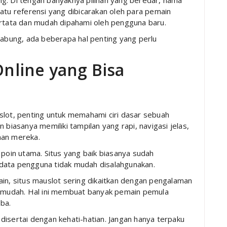
atu referensi yang dibicarakan oleh para pemain
ertata dan mudah dipahami oleh pengguna baru.
bung, ada beberapa hal penting yang perlu
Online yang Bisa
slot, penting untuk memahami ciri dasar sebuah
 biasanya memiliki tampilan yang rapi, navigasi jelas,
nan mereka.
 poin utama. Situs yang baik biasanya sudah
data pengguna tidak mudah disalahgunakan.
, situs mauslot sering dikaitkan dengan pengalaman
if mudah. Hal ini membuat banyak pemain pemula
ba.
disertai dengan kehati-hatian. Jangan hanya terpaku