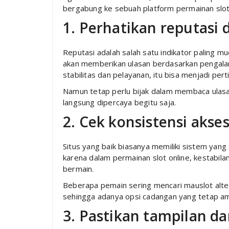
bergabung ke sebuah platform permainan slot
1. Perhatikan reputasi
Reputasi adalah salah satu indikator paling m
akan memberikan ulasan berdasarkan pengalam
stabilitas dan pelayanan, itu bisa menjadi per
Namun tetap perlu bijak dalam membaca ulasan
langsung dipercaya begitu saja.
2. Cek konsistensi akse
Situs yang baik biasanya memiliki sistem yang
karena dalam permainan slot online, kestabi
bermain.
Beberapa pemain sering mencari mauslot alter
sehingga adanya opsi cadangan yang tetap ama
3. Pastikan tampilan d