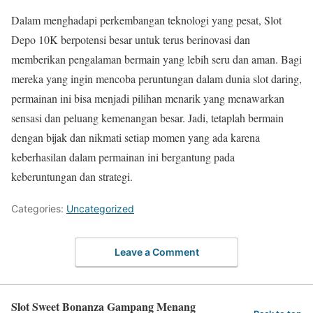
Dalam menghadapi perkembangan teknologi yang pesat, Slot
Depo 10K berpotensi besar untuk terus berinovasi dan
memberikan pengalaman bermain yang lebih seru dan aman. Bagi
mereka yang ingin mencoba peruntungan dalam dunia slot daring,
permainan ini bisa menjadi pilihan menarik yang menawarkan
sensasi dan peluang kemenangan besar. Jadi, tetaplah bermain
dengan bijak dan nikmati setiap momen yang ada karena
keberhasilan dalam permainan ini bergantung pada
keberuntungan dan strategi.
Categories:
Uncategorized
Leave a Comment
Slot Sweet Bonanza Gampang Menang