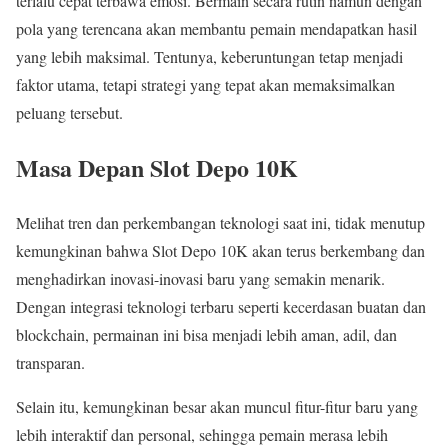
terlalu cepat terbawa emosi. Bermain secara rutin namun dengan
pola yang terencana akan membantu pemain mendapatkan hasil
yang lebih maksimal. Tentunya, keberuntungan tetap menjadi
faktor utama, tetapi strategi yang tepat akan memaksimalkan
peluang tersebut.
Masa Depan Slot Depo 10K
Melihat tren dan perkembangan teknologi saat ini, tidak menutup
kemungkinan bahwa Slot Depo 10K akan terus berkembang dan
menghadirkan inovasi-inovasi baru yang semakin menarik.
Dengan integrasi teknologi terbaru seperti kecerdasan buatan dan
blockchain, permainan ini bisa menjadi lebih aman, adil, dan
transparan.
Selain itu, kemungkinan besar akan muncul fitur-fitur baru yang
lebih interaktif dan personal, sehingga pemain merasa lebih