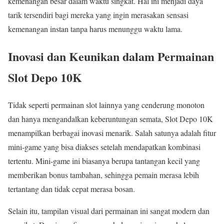
kemenangan besar dalam waktu singkat. Hal ini menjadi daya
tarik tersendiri bagi mereka yang ingin merasakan sensasi
kemenangan instan tanpa harus menunggu waktu lama.
Inovasi dan Keunikan dalam Permainan
Slot Depo 10K
Tidak seperti permainan slot lainnya yang cenderung monoton
dan hanya mengandalkan keberuntungan semata, Slot Depo 10K
menampilkan berbagai inovasi menarik. Salah satunya adalah fitur
mini-game yang bisa diakses setelah mendapatkan kombinasi
tertentu. Mini-game ini biasanya berupa tantangan kecil yang
memberikan bonus tambahan, sehingga pemain merasa lebih
tertantang dan tidak cepat merasa bosan.
Selain itu, tampilan visual dari permainan ini sangat modern dan