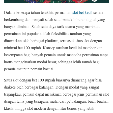
Dalam beberapa tahun terakhir, permainan
slot bet kecil
semakin
berkembang dan menjadi salah satu bentuk hiburan digital yang
banyak diminati. Salah satu daya tarik utama yang membuat
permainan ini populer adalah fleksibilitas taruhan yang
ditawarkan oleh berbagai platform, termasuk situs slot dengan
minimal bet 100 rupiah. Konsep taruhan kecil ini memberikan
kesempatan bagi banyak pemain untuk mencoba permainan tanpa
harus mengeluarkan modal besar, sehingga lebih ramah bagi
pemula maupun pemain kasual.
Situs slot dengan bet 100 rupiah biasanya dirancang agar bisa
diakses oleh berbagai kalangan. Dengan modal yang sangat
terjangkau, pemain dapat menikmati berbagai jenis permainan slot
dengan tema yang beragam, mulai dari petualangan, buah-buahan
klasik, hingga slot modern dengan fitur bonus yang lebih