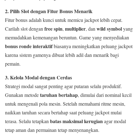
2. Pilih Slot dengan Fitur Bonus Menarik
Fitur bonus adalah kunci untuk memicu jackpot lebih cepat.
free spin
multiplier
wild symbol
Carilah slot dengan
,
, dan
yang
memudahkan kemenangan beruntun. Game yang menyediakan
bonus ronde interaktif
biasanya meningkatkan peluang jackpot
karena sistem gamenya dibuat lebih adil dan menarik bagi
pemain.
3. Kelola Modal dengan Cerdas
Strategi modal sangat penting agar putaran selalu produktif.
taruhan bertahap
Gunakan metode
, dimulai dari nominal kecil
untuk mengenali pola mesin. Setelah memahami ritme mesin,
naikkan taruhan secara bertahap saat peluang jackpot mulai
batas maksimal kerugian
terasa. Selalu tetapkan
agar modal
tetap aman dan permainan tetap menyenangkan.