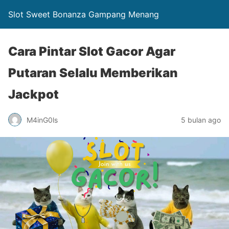
Slot Sweet Bonanza Gampang Menang
Cara Pintar Slot Gacor Agar
Putaran Selalu Memberikan
Jackpot
M4inG0ls
5 bulan ago