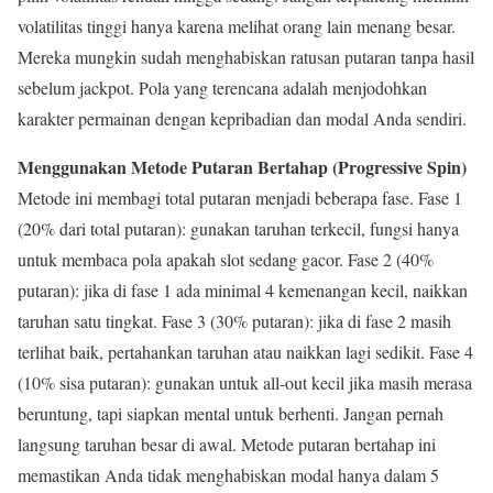
volatilitas tinggi hanya karena melihat orang lain menang besar.
Mereka mungkin sudah menghabiskan ratusan putaran tanpa hasil
sebelum jackpot. Pola yang terencana adalah menjodohkan
karakter permainan dengan kepribadian dan modal Anda sendiri.
Menggunakan Metode Putaran Bertahap (Progressive Spin)
Metode ini membagi total putaran menjadi beberapa fase. Fase 1
(20% dari total putaran): gunakan taruhan terkecil, fungsi hanya
untuk membaca pola apakah slot sedang gacor. Fase 2 (40%
putaran): jika di fase 1 ada minimal 4 kemenangan kecil, naikkan
taruhan satu tingkat. Fase 3 (30% putaran): jika di fase 2 masih
terlihat baik, pertahankan taruhan atau naikkan lagi sedikit. Fase 4
(10% sisa putaran): gunakan untuk all-out kecil jika masih merasa
beruntung, tapi siapkan mental untuk berhenti. Jangan pernah
langsung taruhan besar di awal. Metode putaran bertahap ini
memastikan Anda tidak menghabiskan modal hanya dalam 5