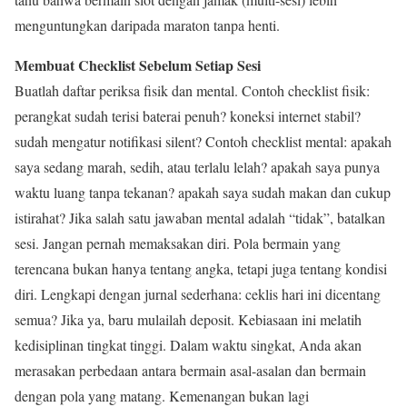
menguntungkan daripada maraton tanpa henti.
Membuat Checklist Sebelum Setiap Sesi
Buatlah daftar periksa fisik dan mental. Contoh checklist fisik:
perangkat sudah terisi baterai penuh? koneksi internet stabil?
sudah mengatur notifikasi silent? Contoh checklist mental: apakah
saya sedang marah, sedih, atau terlalu lelah? apakah saya punya
waktu luang tanpa tekanan? apakah saya sudah makan dan cukup
istirahat? Jika salah satu jawaban mental adalah “tidak”, batalkan
sesi. Jangan pernah memaksakan diri. Pola bermain yang
terencana bukan hanya tentang angka, tetapi juga tentang kondisi
diri. Lengkapi dengan jurnal sederhana: ceklis hari ini dicentang
semua? Jika ya, baru mulailah deposit. Kebiasaan ini melatih
kedisiplinan tingkat tinggi. Dalam waktu singkat, Anda akan
merasakan perbedaan antara bermain asal-asalan dan bermain
dengan pola yang matang. Kemenangan bukan lagi