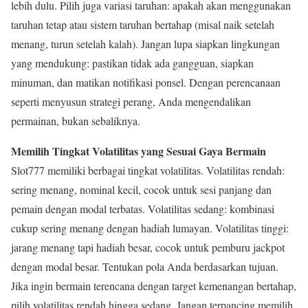
lebih dulu. Pilih juga variasi taruhan: apakah akan menggunakan
taruhan tetap atau sistem taruhan bertahap (misal naik setelah
menang, turun setelah kalah). Jangan lupa siapkan lingkungan
yang mendukung: pastikan tidak ada gangguan, siapkan
minuman, dan matikan notifikasi ponsel. Dengan perencanaan
seperti menyusun strategi perang, Anda mengendalikan
permainan, bukan sebaliknya.
Memilih Tingkat Volatilitas yang Sesuai Gaya Bermain
Slot777 memiliki berbagai tingkat volatilitas. Volatilitas rendah:
sering menang, nominal kecil, cocok untuk sesi panjang dan
pemain dengan modal terbatas. Volatilitas sedang: kombinasi
cukup sering menang dengan hadiah lumayan. Volatilitas tinggi:
jarang menang tapi hadiah besar, cocok untuk pemburu jackpot
dengan modal besar. Tentukan pola Anda berdasarkan tujuan.
Jika ingin bermain terencana dengan target kemenangan bertahap,
pilih volatilitas rendah hingga sedang. Jangan terpancing memilih