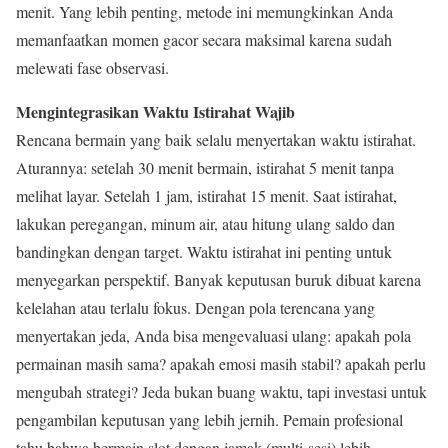
menit. Yang lebih penting, metode ini memungkinkan Anda
memanfaatkan momen gacor secara maksimal karena sudah
melewati fase observasi.
Mengintegrasikan Waktu Istirahat Wajib
Rencana bermain yang baik selalu menyertakan waktu istirahat.
Aturannya: setelah 30 menit bermain, istirahat 5 menit tanpa
melihat layar. Setelah 1 jam, istirahat 15 menit. Saat istirahat,
lakukan peregangan, minum air, atau hitung ulang saldo dan
bandingkan dengan target. Waktu istirahat ini penting untuk
menyegarkan perspektif. Banyak keputusan buruk dibuat karena
kelelahan atau terlalu fokus. Dengan pola terencana yang
menyertakan jeda, Anda bisa mengevaluasi ulang: apakah pola
permainan masih sama? apakah emosi masih stabil? apakah perlu
mengubah strategi? Jeda bukan buang waktu, tapi investasi untuk
pengambilan keputusan yang lebih jernih. Pemain profesional
tahu bahwa bermain slot dengan jamak (multi-sesi) lebih